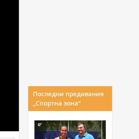
Последни предавания
„Спортна зона“