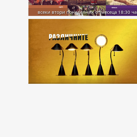
всеки втори понеделник от месеца 18:30 ча