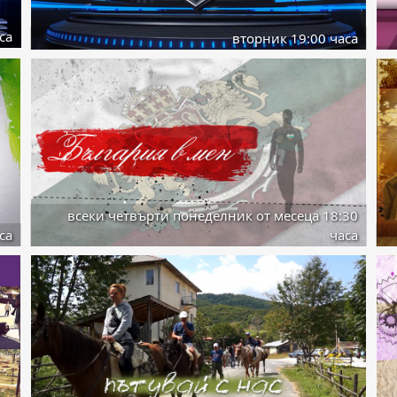
са
вторник 19:00 часа
всеки четвърти понеделник от месеца 18:30
са
часа