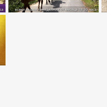
са
всеки първи понеделник от месеца 18:30 часа