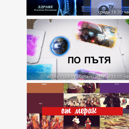
сряда 18:30 ча
всяка първа събота от месеца 16:00 ча