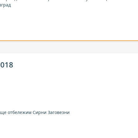
вград
2018
 ще отбележим Сирни Заговезни