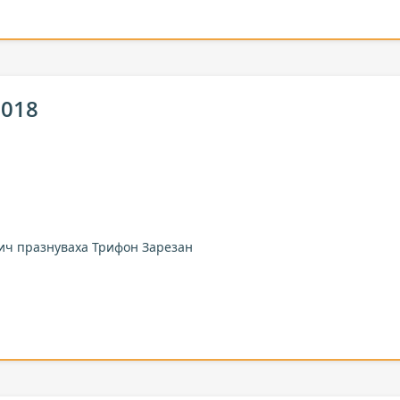
2018
рич празнуваха Трифон Зарезан