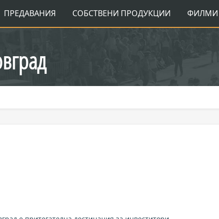
ПРЕДАВАНИЯ
СОБСТВЕНИ ПРОДУКЦИИ
ФИЛМИ 
овград
град е притегателна дестинация за инвеститори