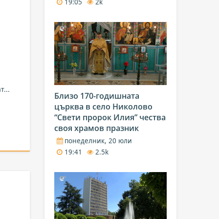
19:05
2k
...
Близо 170-годишната
църква в село Николово
“Свети пророк Илия” чества
своя храмов празник
понеделник, 20 юли
19:41
2.5k