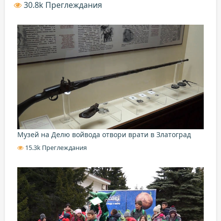
30.8k Преглеждания
Музей на Делю войвода отвори врати в Златоград
15.3k Преглеждания