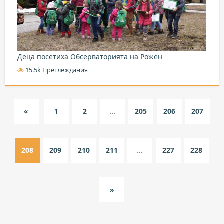
Деца посетиха Обсерваторията на Рожен
15.5k Преглеждания
«
1
2
...
205
206
207
208
209
210
211
...
227
228
»