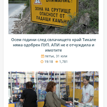
Осем години след свлачището край Тикале
няма одобрен ПУП. АПИ не е отчуждила и
имотите
петък, 31 юли
19:18
1,781