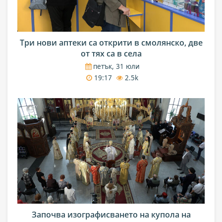
Три нови аптеки са открити в смолянско, две
от тях са в села
петък, 31 юли
19:17
2.5k
Започва изографисването на купола на