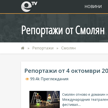
eTV
НОВИНИ
Репортажи от Смолян
Репортажи
Смолян
Репортажи от 4 октомври 2
99.4k Преглеждания
Смолян отново е домакин 
Международния театрале
фестивал...