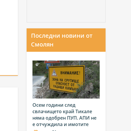
Последни новини от
Смолян
Осем години след
свлачището край Тикале
няма одобрен ПУП. АПИ не
е отчуждила и имотите