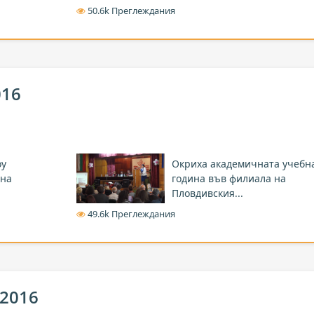
50.6k Преглеждания
016
оу
Окриха академичната учебн
 на
година във филиала на
Пловдивския...
49.6k Преглеждания
 2016