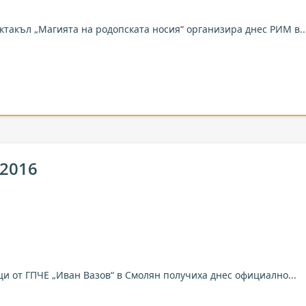
ктакъл „Магията на родопската носия“ организира днес РИМ в..
 2016
ци от ГПЧЕ „Иван Вазов“ в Смолян получиха днес официално...