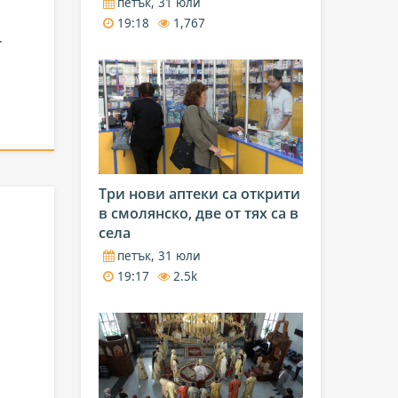
петък, 31 юли
19:18
1,767
.
Три нови аптеки са открити
в смолянско, две от тях са в
села
петък, 31 юли
19:17
2.5k