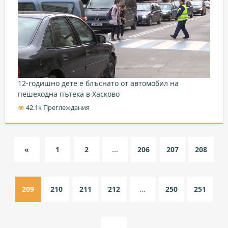
12-годишно дете е блъснато от автомобил на
пешеходна пътека в Хасково
42.1k Преглеждания
«
1
2
...
206
207
208
209
210
211
212
...
250
251