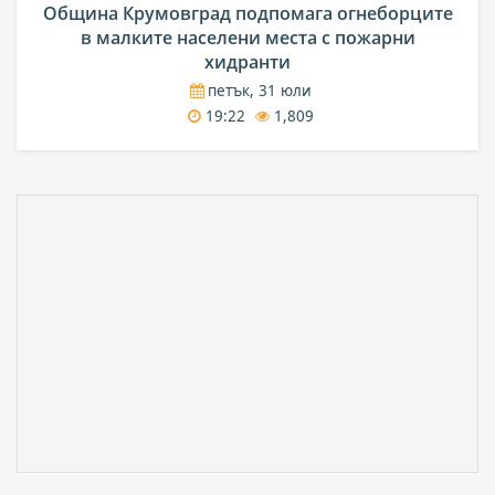
Община Крумовград подпомага огнеборците
в малките населени места с пожарни
хидранти
петък, 31 юли
19:22
1,809