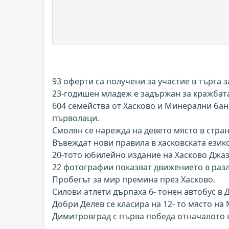
93 оферти са получени за участие в търга з
23-годишен младеж е задържан за кражбата
604 семейства от Хасково и Минерални бан
първолаци.
Смолян се нарежда на девето място в стра
Въвеждат нови правила в хасковската език
20-тото юбилейно издание на Хасково Джаз
22 фотографии показват движението в раз
Пробегът за мир премина през Хасково.
Силови атлети дърпаха 6- тонен автобус в
Добри Делев се класира на 12- то място н
Димитровград с първа победа отначалото н