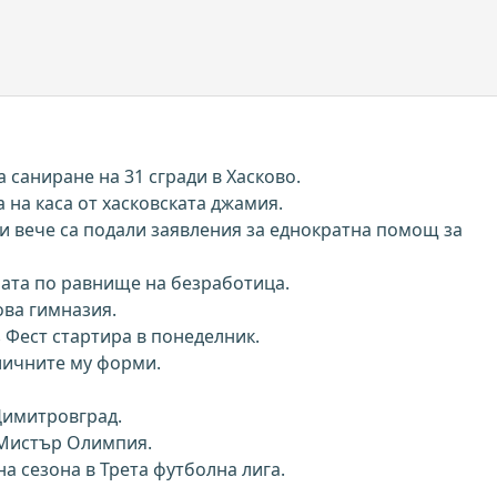
а саниране на 31 сгради в Хасково.
 на каса от хасковската джамия.
и вече са подали заявления за еднократна помощ за
ната по равнище на безработица.
ова гимназия.
 Фест стартира в понеделник.
личните му форми.
 Димитровград.
а Мистър Олимпия.
а сезона в Трета футболна лига.