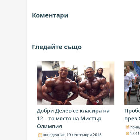
Коментари
Гледайте също
Добри Делев се класира на
Пробе
12 – то място на Мистър
през 
Олимпия
понед
17:4
понеделник, 19 септември 2016