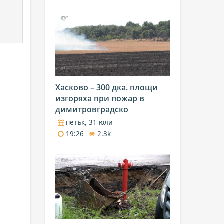
Хасково – 300 дка. площи
изгоряха при пожар в
димитровградско
петък, 31 юли
19:26
2.3k