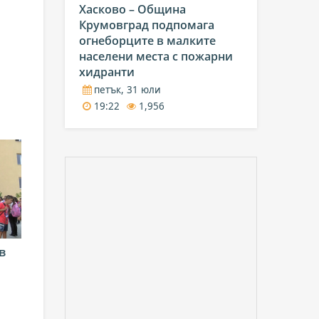
Хасково – Община
Крумовград подпомага
огнеборците в малките
населени места с пожарни
хидранти
петък, 31 юли
19:22
1,956
в