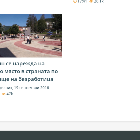
17:41
26.1k
н се нарежда на
о място в страната по
ище на безработица
елник, 19 септември 2016
0
47k