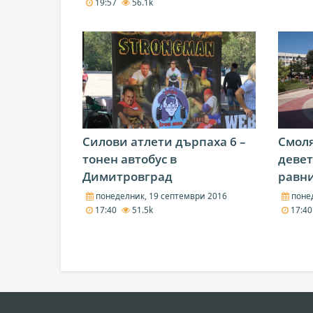
19:57
56.1k
Силови атлети дърпаха 6 –
Смоля
тонен автобус в
девет
Димитровград
равн
понеделник, 19 септември 2016
понед
17:40
51.5k
17:4