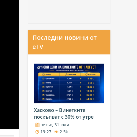
Последни новини от
eTV
Хасково – Винетките
поскъпват с 30% от утре
петък, 31 юли
19:27
2.5k