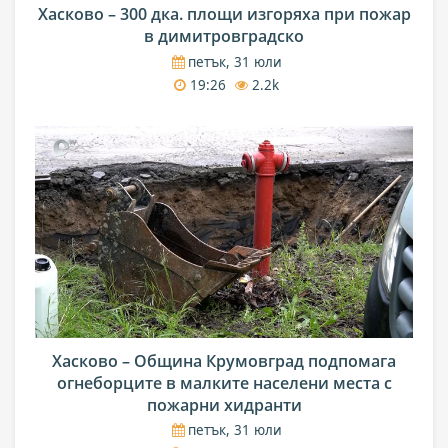
Хасково – 300 дка. площи изгоряха при пожар
в димитровградско
петък, 31 юли
19:26
2.2k
Хасково – Община Крумовград подпомага
огнеборците в малките населени места с
пожарни хидранти
петък, 31 юли