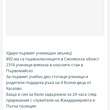
Удари първият училищен звънец!
892-ма са първокласниците в Смолянска област
2316 ученици влязоха в класните стаи в
Първомайско
За първият учебен ден стотици ученици и
родители подадоха ръка на 4 болни деца от
Хасково.
Баща и син за били задържани за 24 часа след
пререкания с служители на Жандармерията и
Пътна полиция