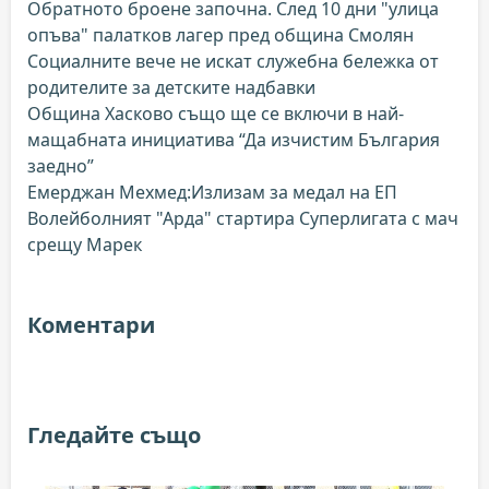
Обратното броене започна. След 10 дни "улица
опъва" палатков лагер пред община Смолян
Социалните вече не искат служебна бележка от
родителите за детските надбавки
Община Хасково също ще се включи в най-
мащабната инициатива “Да изчистим България
заедно”
Емерджан Мехмед:Излизам за медал на ЕП
Волейболният "Арда" стартира Суперлигата с мач
срещу Марек
Коментари
Гледайте също