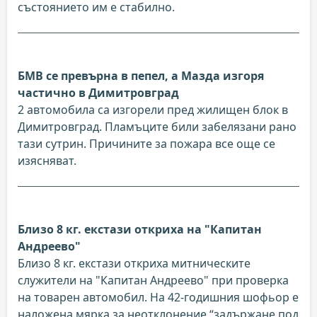
състоянието им е стабилно.
БМВ се превърна в пепел, а Мазда изгоря
частично в Димитровград
2 автомобила са изгорели пред жилищен блок в
Димитровград. Пламъците били забелязани рано
тази сутрин. Причините за пожара все още се
изясняват.
Близо 8 кг. екстази откриха на "Капитан
Андреево"
Близо 8 кг. екстази откриха митническите
служители на "Капитан Андреево" при проверка
на товарен автомобил. На 42-годишния шофьор е
наложена мярка за неотклонение “задържане под