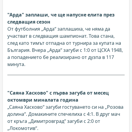
"Арда" заплаши, че ще напусне елита през
следващия сезон
От футболния „Арда“ заплашиха, че няма да
участват в следващия шампионат. Това стана,
след като тимът отпадна от турнира за купата на
България. Вчера „Арда“ загуби с 1:0 от ЦСКА 1948,
а попадението бе реализирано от дузпа в 117
минута.
"Саяна Хасково" с първа загуба от месец
октомври миналата година
„Саяна Хасково“ загуби гостуването си на „Розова
долина“. Домакините спечелиха с 4:1. В друг мач
от кръга „Димитровград“ загуби с 2:0 от
„Локомотив“.