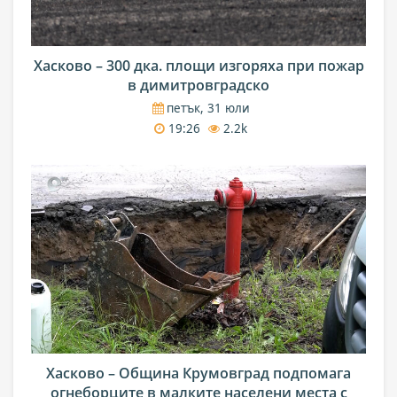
Хасково – 300 дка. площи изгоряха при пожар
в димитровградско
петък, 31 юли
19:26
2.2k
Хасково – Община Крумовград подпомага
огнеборците в малките населени места с