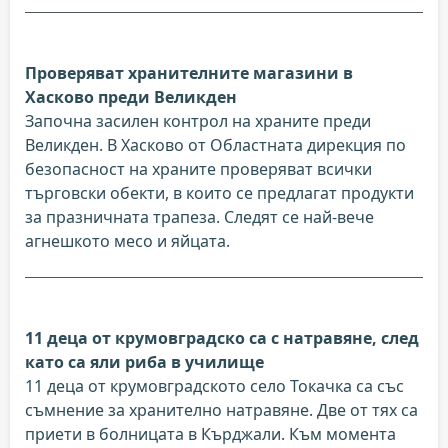
Проверяват хранителните магазини в
Хасково преди Великден
Започна засилен контрол на храните преди
Великден. В Хасково от Областната дирекция по
безопасност на храните проверяват всички
търговски обекти, в които се предлагат продукти
за празничната трапеза. Следят се най-вече
агнешкото месо и яйцата.
11 деца от крумовградско са с натравяне, след
като са яли риба в училище
11 деца от крумовградското село Токачка са със
съмнение за хранително натравяне. Две от тях са
приети в болницата в Кърджали. Към момента