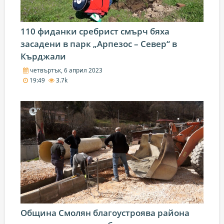
110 фиданки сребрист смърч бяха
засадени в парк „Арпезос – Север“ в
Кърджали
четвъртък, 6 април 2023
19:49
3.7k
Община Смолян благоустроява района