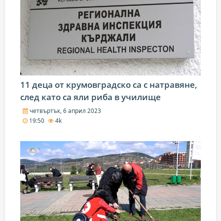
11 деца от крумовградско са с натравяне,
след като са яли риба в училище
четвъртък, 6 април 2023
19:50
4k