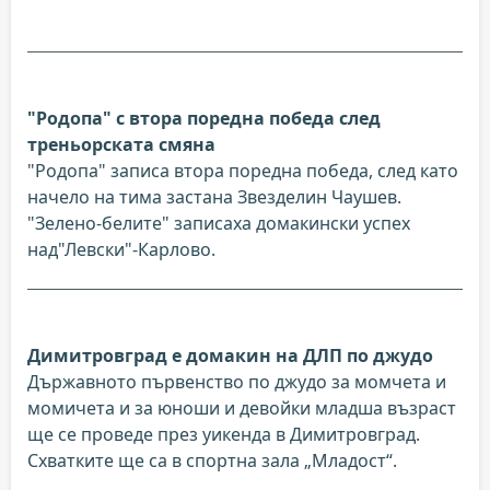
"Родопа" с втора поредна победа след
треньорската смяна
"Родопа" записа втора поредна победа, след като
начело на тима застана Звезделин Чаушев.
"Зелено-белите" записаха домакински успех
над"Левски"-Карлово.
Димитровград е домакин на ДЛП по джудо
Държавното първенство по джудо за момчета и
момичета и за юноши и девойки младша възраст
ще се проведе през уикенда в Димитровград.
Схватките ще са в спортна зала „Младост“.