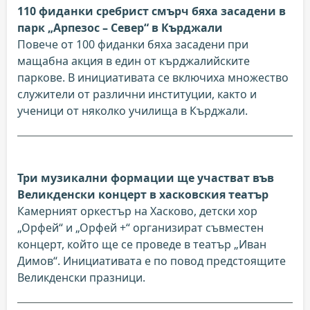
110 фиданки сребрист смърч бяха засадени в
парк „Арпезос – Север“ в Кърджали
Повече от 100 фиданки бяха засадени при
мащабна акция в един от кърджалийските
паркове. В инициативата се включиха множество
служители от различни институции, както и
ученици от няколко училища в Кърджали.
Три музикални формации ще участват във
Великденски концерт в хасковския театър
Камерният оркестър на Хасково, детски хор
„Орфей“ и „Орфей +“ организират съвместен
концерт, който ще се проведе в театър „Иван
Димов“. Инициативата е по повод предстоящите
Великденски празници.