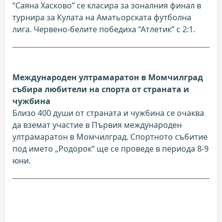
“Саяна Хасково” се класира за зоналния финал в
турнира за Кулата на Аматьорската футболна
лига. Червено-белите победиха “Атлетик” с 2:1.
Международен ултрамаратон в Момчилград
събира любители на спорта от страната и
чужбина
Близо 400 души от страната и чужбина се очаква
да вземат участие в Първия международен
ултрамаратон в Момчилград. Спортното събитие
под името „Родорок“ ще се проведе в периода 8-9
юни.