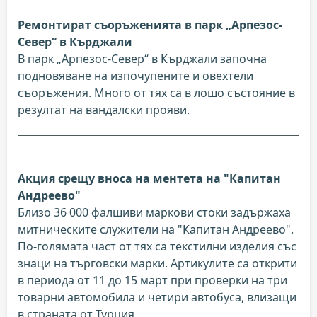
Ремонтират съоръженията в парк „Арпезос-
Север“ в Кърджали
В парк „Арпезос-Север“ в Кърджали започна
подновяване на изпочупените и овехтели
съоръжения. Много от тях са в лошо състояние в
резултат на вандалски прояви.
Акция срещу вноса на ментета на "Капитан
Андреево"
Близо 36 000 фалшиви маркови стоки задържаха
митническите служители на "Капитан Андреево".
По-голямата част от тях са текстилни изделия със
знаци на търговски марки. Артикулите са открити
в периода от 11 до 15 март при проверки на три
товарни автомобила и четири автобуса, влизащи
в страната от Турция.