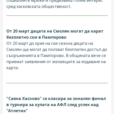
социалните мрежи и предизвика голям интерес
сред хасковската общественост.
От 20 март децата на Смолян могат да карат
безплатно ски в Пампорово
От 20 март до края на ски сезона децата на
Смолян ще могат да ползват безплатен достъп до
съоръженията в Пампорово. В общината вече се
приемат заявления от желаещите за издаване на
карти.
"Саяна Хасково" се класира за зонален финал
в турнира за купата на АФЛ след успех над
"Атлетик"