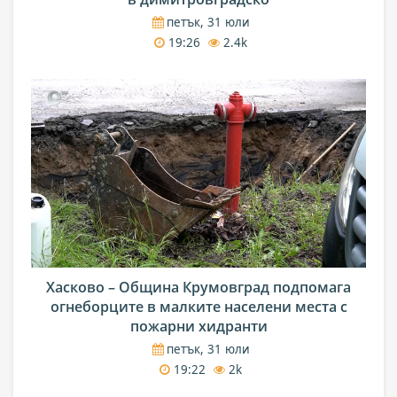
петък, 31 юли
19:26
2.4k
Хасково – Община Крумовград подпомага
огнеборците в малките населени места с
пожарни хидранти
петък, 31 юли
19:22
2k