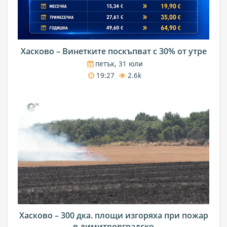
Хасково – Винетките поскъпват с 30% от утре
петък, 31 юли
19:27
2.6k
Хасково – 300 дка. площи изгоряха при пожар
в димитровградско