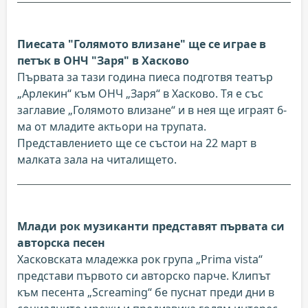
Пиесата "Голямото влизане" ще се играе в
петък в ОНЧ "Заря" в Хасково
Първата за тази година пиеса подготвя театър
„Арлекин“ към ОНЧ „Заря“ в Хасково. Тя е със
заглавие „Голямото влизане“ и в нея ще играят 6-
ма от младите актьори на трупата.
Представлението ще се състои на 22 март в
малката зала на читалището.
Млади рок музиканти представят първата си
авторска песен
Хасковската младежка рок група „Prima vista“
представи първото си авторско парче. Клипът
към песента „Screaming“ бе пуснат преди дни в