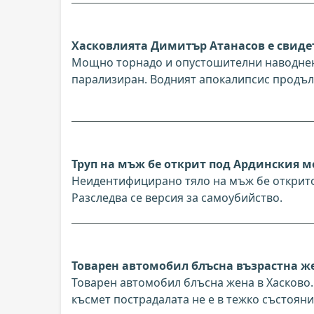
Хасковлията Димитър Атанасов е свиде
Мощно торнадо и опустошителни наводнен
парализиран. Водният апокалипсис продъл
Труп на мъж бе открит под Ардинския 
Неидентифицирано тяло на мъж бе открито 
Разследва се версия за самоубийство.
Товарен автомобил блъсна възрастна же
Товарен автомобил блъсна жена в Хасково.
късмет пострадалата не е в тежко състояни