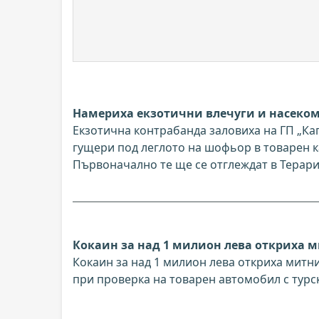
Намериха екзотични влечуги и насеком
Екзотична контрабанда заловиха на ГП „К
гущери под леглото на шофьор в товарен к
Първоначално те ще се отглеждат в Терар
Кокаин за над 1 милион лева откриха 
Кокаин за над 1 милион лева откриха митн
при проверка на товарен автомобил с турск