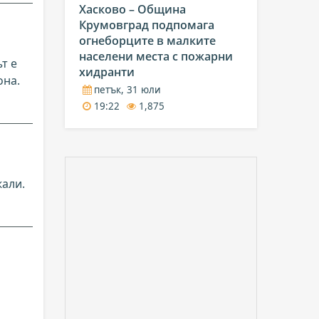
Хасково – Община
Крумовград подпомага
огнеборците в малките
населени места с пожарни
т е
хидранти
она.
петък, 31 юли
19:22
1,875
жали.