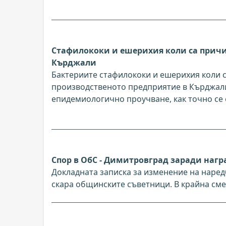
Стафилококи и ешерихия коли са причи
Кърджали
Бактериите стафилококи и ешерихия коли с
производственото предприятие в Кърджали
епидемиологично проучване, как точно се 
Спор в ОбС - Димитровград заради нагр
Докладната записка за изменение на наред
скара общинските съветници. В крайна см