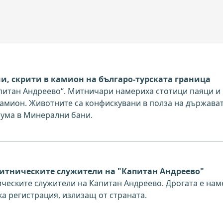
и, скрити в камион на българо-турската граница
апитан Андреево“. Митничари намериха стотици паяци и
амион. Животните са конфискувани в полза на държават
иума в Минерални бани.
митническите служители на "Капитан Андреево"
ическите служители на Капитан Андреево. Дрогата е на
а регистрация, излизащ от страната.