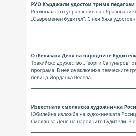
РУО Кърджали удостои трима педагози 
Регионалното управление на образованиет
„Съвременен будител“. С нея бяха удостоен
Отбелязаха Деня на народните будители 
Тракийско дружество „Георги Сапунаров“ о
програма. В нея се включиха певческите гр
певица Йорданка Велева.
Известната смолянска художничка Рос
Юбилейна изложба на художничката Росица 
Смолян за Деня на народните будители. В 