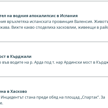
тел на водния апокалипсис в Испания
ия връхлетяха испанската провинция Валенсия. Животъ
жава. Вижте какво споделиха хасковлии, живеещи в рай
мост в Кърджали
във водите на р. Арда под т. нар Ардински мост в Кърд
на в Хасково
 Инцидентът стана преди обяд на площад „Спартак“. За
е.