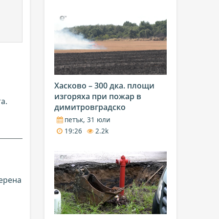
Хасково – 300 дка. площи
изгоряха при пожар в
а.
димитровградско
петък, 31 юли
19:26
2.2k
мерена