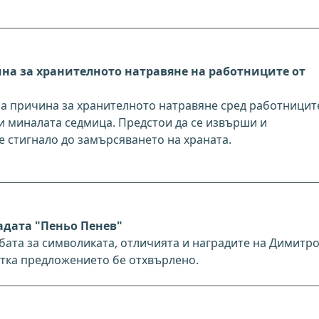
на за хранителното натравяне на работниците от
а причина за хранителното натравяне сред работницит
 миналата седмица. Предстои да се извърши и
е стигнало до замърсяването на храната.
адата "Пеньо Пенев"
бата за символиката, отличията и наградите на Димитр
етка предложението бе отхвърлено.