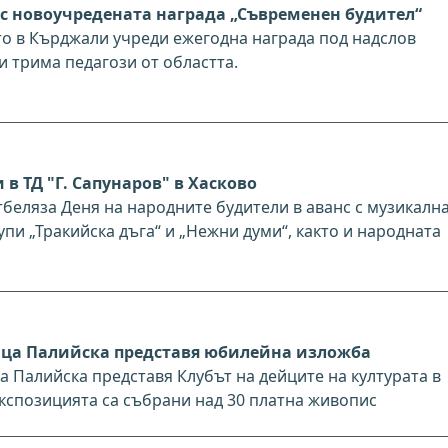
с новоучредената награда „Съвременен будител“
о в Кърджали учреди ежегодна награда под надслов
и трима педагози от областта.
в ТД "Г. Сапунаров" в Хасково
тбеляза Деня на народните будители в аванс с музикалн
упи „Тракийска дъга“ и „Нежни думи“, както и народната
ица Палийска представя юбилейна изложба
Палийска представя Клубът на дейците на културата в
експозицията са събрани над 30 платна живопис