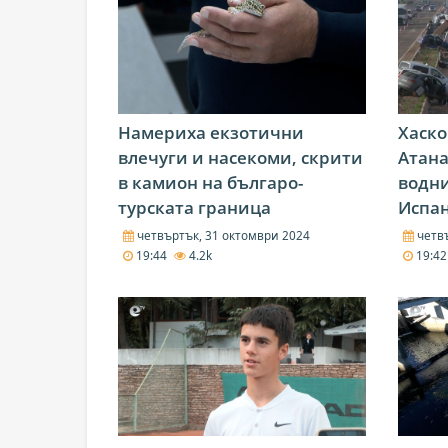
Намериха екзотични
Хаск
влечуги и насекоми, скрити
Атана
в камион на българо-
водни
турската граница
Испа
четвъртък, 31 октомври 2024
четвъ
19:44
4.2k
19:4