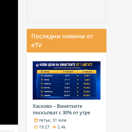
Последни новини от
eTV
Хасково – Винетките
поскъпват с 30% от утре
петък, 31 юли
19:27
2.4k