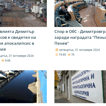
овлията Димитър
Спор в ОбС - Димитровгр
сов е свидетел на
заради наградата "Пень
я апокалипсис в
Пенев"
ния
четвъртък, 31 октомври 2024
19:40
7k
ртък, 31 октомври 2024
2
4.6k