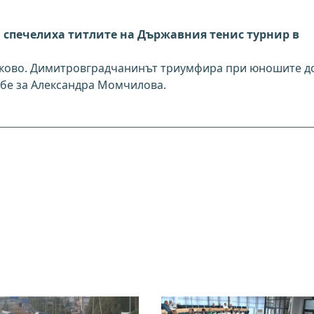
спечелиха титлите на Държавния тенис турнир в
сково. Димитровградчанинът триумфира при юношите д
 бе за Александра Момчилова.