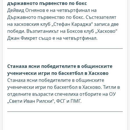
държавното първенство по бокс
Дейвид Огнянов е на четвъртфинал на
Държавното първенство по бокс. Състезателят
на хасковския клуб „Стефан Караджа“ записа две
победи. Възпитаникът на Боксов клуб „Хасково“
Джан Фикрет също е на четвъртфинал.
Станаха ясни победителите в общинските
ученически игри по баскетбол в Хасково
Станаха ясни победителите в общинските
ученически игри по баскетбол в Хасково. Титли в
отделните възрасти спечелиха отборите на ОУ
„Свети Иван Рилски“, ФСГ и ПМГ.