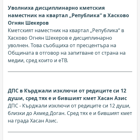
Уволниха дисциплинарно кметския
наместник на квартал „Република“ в Хасково
Огнян Шекеров
Кметският наместник на квартал „Република“ в
Хасково Огнян Шекеров е дисциплинарно
уволнен. Това съобщиха от пресцентъра на
Общината в отговор на запитване от страна на
медии, сред които и еТВ.
ДПС в Кърджали изключи от редиците си 12
души, сред тях е и бившият кмет Хасан Азис
ДПС - Кърджали изключи от редиците си 12 души,
близки до Ахмед Доган. Сред тях е и бившият кмет
на града Хасан Азис.