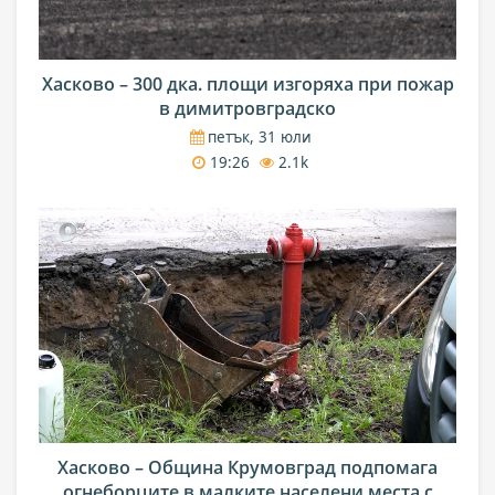
Хасково – 300 дка. площи изгоряха при пожар
в димитровградско
петък, 31 юли
19:26
2.1k
Хасково – Община Крумовград подпомага
огнеборците в малките населени места с