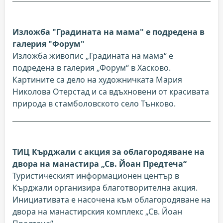
Изложба "Градината на мама" е подредена в
галерия "Форум"
Изложба живопис „Градината на мама“ е
подредена в галерия „Форум“ в Хасково.
Картините са дело на художничката Мария
Николова Отерстад и са вдъхновени от красивата
природа в стамболовското село Тънково.
ТИЦ Кърджали с акция за облагородяване на
двора на манастира „Св. Йоан Предтеча“
Туристическият информационен център в
Кърджали организира благотворителна акция.
Инициативата е насочена към облагородяване на
двора на манастирския комплекс „Св. Йоан