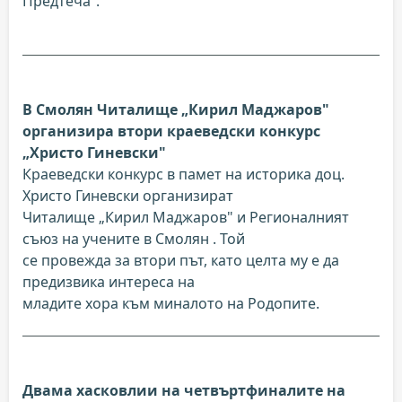
Предтеча“.
В Смолян Читалище „Кирил Маджаров"
организира втори краеведски конкурс
„Христо Гиневски"
Краеведски конкурс в памет на историка доц.
Христо Гиневски организират
Читалище „Кирил Маджаров" и Регионалният
съюз на учените в Смолян . Той
се провежда за втори път, като целта му е да
предизвика интереса на
младите хора към миналото на Родопите.
Двама хасковлии на четвъртфиналите на