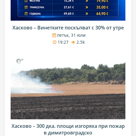
Хасково – Винетките поскъпват с 30% от утре
петък, 31 юли
19:27
2.5k
Хасково – 300 дка. площи изгоряха при пожар
в димитровградско