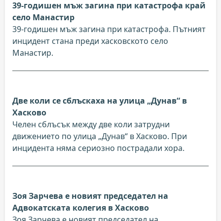
39-годишен мъж загина при катастрофа край
село Манастир
39-годишен мъж загина при катастрофа. Пътният
инцидент стана преди хасковското село
Манастир.
Две коли се сблъскаха на улица „Дунав“ в
Хасково
Челен сблъсък между две коли затрудни
движението по улица „Дунав“ в Хасково. При
инцидента няма сериозно пострадали хора.
Зоя Зарчева е новият председател на
Адвокатската колегия в Хасково
Зоя Зарчева е новият председател на