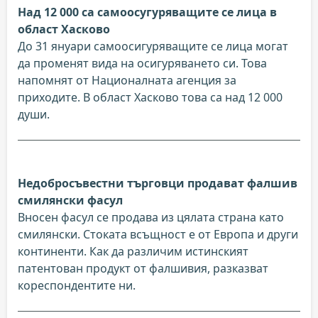
Над 12 000 са самоосугуряващите се лица в
област Хасково
До 31 януари самоосигуряващите се лица могат
да променят вида на осигуряването си. Това
напомнят от Националната агенция за
приходите. В област Хасково това са над 12 000
души.
Недобросъвестни търговци продават фалшив
смилянски фасул
Вносен фасул се продава из цялата страна като
смилянски. Стоката всъщност е от Европа и други
континенти. Как да различим истинският
патентован продукт от фалшивия, разказват
кореспондентите ни.