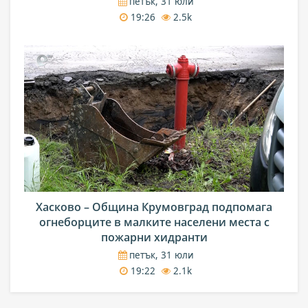
петък, 31 юли
19:26
2.5k
Хасково – Община Крумовград подпомага
огнеборците в малките населени места с
пожарни хидранти
петък, 31 юли
19:22
2.1k