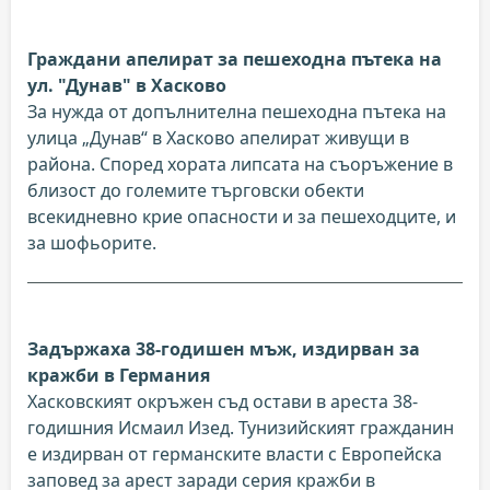
Граждани апелират за пешеходна пътека на
ул. "Дунав" в Хасково
За нужда от допълнителна пешеходна пътека на
улица „Дунав“ в Хасково апелират живущи в
района. Според хората липсата на съоръжение в
близост до големите търговски обекти
всекидневно крие опасности и за пешеходците, и
за шофьорите.
Задържаха 38-годишен мъж, издирван за
кражби в Германия
Хасковският окръжен съд остави в ареста 38-
годишния Исмаил Изед. Тунизийският гражданин
е издирван от германските власти с Европейска
заповед за арест заради серия кражби в