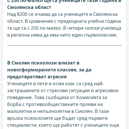
С 250 по-малко ще са учениците тази година в
Смолянска област
Над 8200 се очаква да са учениците в Смолянска
област. В сравнение с предходната учебна година
те ще са с 250 по-малко. В четири селски училища
в региона няма да има нито един първокласник.
В Смолян психолози влизат в
новосформираните класове, за да
предотвратяват агресия
Учениците в пети и осми клас са сред най-
застрашените от стресови ситуации и агресивно
поведение. Това съобщиха от Комисията за
борба с противообществените прояви на
малолетни и непълнолетни в Смолян. В тази
връзка психолозите ще бъдат сред първите
специалисти, които ще работят с учениците още