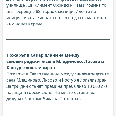
училище „Св. Климент Охридски“. Тази година то
ще посрещне 88 първокласници. Идеята на
инициативата е децата по-лесно да се адаптират
към новата среда.
Пожарът в Сакар планина между
свиленградските села Младиново, Лисово и
Костур е локализиран
Пожарът в Сакар планина между свиленградските
села Младиново, Лисово и Костур е локализиран.
За три дни огънят премина през близо 13 000 дка
пасища и горски фонд. На място остават да
дежурят 6 автомобила на Пожарната.