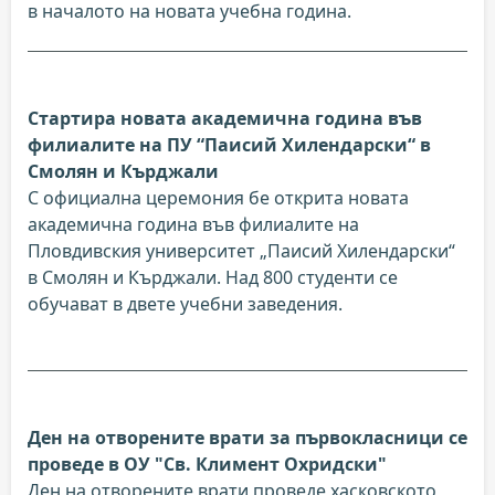
в началото на новата учебна година.
Стартира новата академична година във
филиалите на ПУ “Паисий Хилендарски“ в
Смолян и Кърджали
С официална церемония бе открита новата
академична година във филиалите на
Пловдивския университет „Паисий Хилендарски“
в Смолян и Кърджали. Над 800 студенти се
обучават в двете учебни заведения.
Ден на отворените врати за първокласници се
проведе в ОУ "Св. Климент Охридски"
Ден на отворените врати проведе хасковското