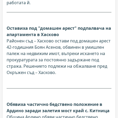
работата й.
Оставиха под "домашен арест" подпалвача на
апартамента в Хасково
Районен съд – Хасково остави под домашен арест
42-годишния Боян Асенов, обвинен в умишлен
палеж на недвижим имот, въпреки искането на
прокуратурата за постоянно задържане под
стража. Решението подлежи на обжалване пред
Окръжен съд – Хасково.
Обявиха частично бедствено положение в
Ардино заради залетия мост край с. Китница
Община Ардино обяви частично бедствено