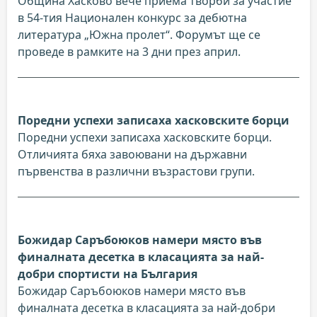
Община Хасково вече приема творби за участие
в 54-тия Национален конкурс за дебютна
литература „Южна пролет“. Форумът ще се
проведе в рамките на 3 дни през април.
Поредни успехи записаха хасковските борци
Поредни успехи записаха хасковските борци.
Отличията бяха завоювани на държавни
първенства в различни възрастови групи.
Божидар Саръбоюков намери място във
финалната десетка в класацията за най-
добри спортисти на България
Божидар Саръбоюков намери място във
финалната десетка в класацията за най-добри