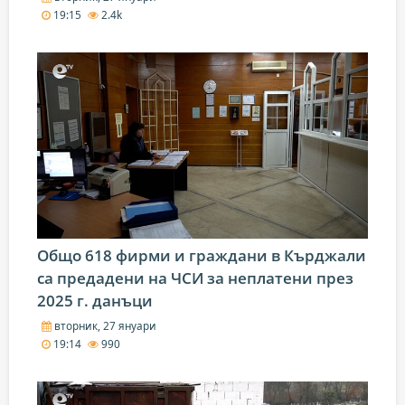
19:15
2.4k
Общо 618 фирми и граждани в Кърджали
са предадени на ЧСИ за неплатени през
2025 г. данъци
вторник, 27 януари
19:14
990