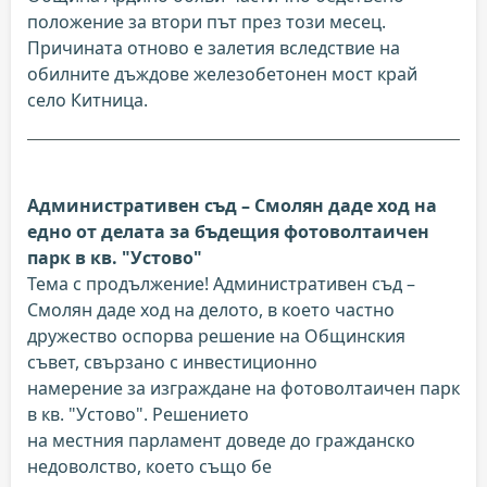
положение за втори път през този месец.
Причината отново е залетия вследствие на
обилните дъждове железобетонен мост край
село Китница.
Административен съд – Смолян даде ход на
едно от делата за бъдещия фотоволтаичен
парк в кв. "Устово"
Тема с продължение! Административен съд –
Смолян даде ход на делото, в което частно
дружество оспорва решение на Общинския
съвет, свързано с инвестиционно
намерение за изграждане на фотоволтаичен парк
в кв. "Устово". Решението
на местния парламент доведе до гражданско
недоволство, което също бе