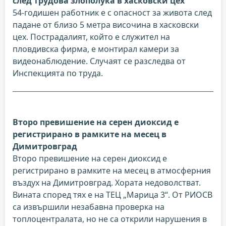
след трудова злополука в хасковски цех
54-годишен работник е с опасност за живота след
падане от близо 5 метра височина в хасковски
цех. Пострадалият, който е служител на
пловдивска фирма, е монтирал камери за
видеонаблюдение. Случаят се разследва от
Инспекцията по труда.
Второ превишение на серен диоксид е
регистрирано в рамките на месец в
Димитровград
Второ превишение на серен диоксид е
регистрирано в рамките на месец в атмосферния
въздух на Димитровград. Хората недоволстват.
Вината според тях е на ТЕЦ „Марица 3“. От РИОСВ
са извършили незабавна проверка на
топлоцентралата, но не са открили нарушения в