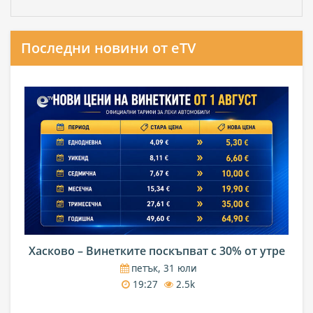
Последни новини от eTV
Хасково – Винетките поскъпват с 30% от утре
петък, 31 юли
19:27
2.5k