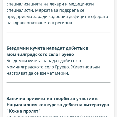
специализацията на лекари и медицински
специалисти. Мярката за подкрепа се
предприема заради кадровия дефицит в сферата
на здравеопазването в региона.
Бездомни кучета нападат добитък в
момчилградското село Груево
Бездомни кучета нападат добитък в
момчилградското село Груево. Животновъди
настояват да се вземат мерки.
Започна приемът на творби за участие в
Националния конкурс за дебютна литература
"Южна пролет"