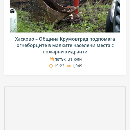
Хасково – Община Крумовград подпомага
огнеборците в малките населени места с
пожарни хидранти
петък, 31 юли
19:22
1,949