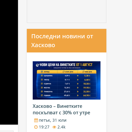
Последни новини от
Хасково
Хасково – Винетките
поскъпват с 30% от утре
петък, 31 юли
19:27
2.4k