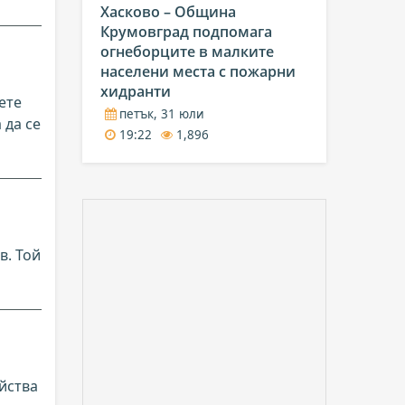
Хасково – Община
Крумовград подпомага
огнеборците в малките
населени места с пожарни
хидранти
ете
петък, 31 юли
 да се
19:22
1,896
в. Той
йства