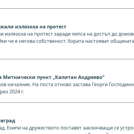
жали излязоха на протест
и излязоха на протест заради липса на достъп до домов
йки че е негова собственост. Хората настояват общината
на Митнически пункт „Капитан Андреево“
ов началник. На поста отново застава Георги Господино
ез 2024 г.
овград
д. Екипи на дружеството поставят заключващи се устро