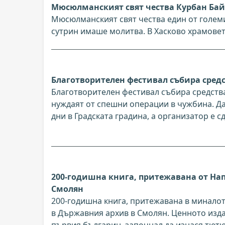
Мюсюлманският свят чества Курбан Ба
Мюсюлманският свят чества един от големи
сутрин имаше молитва. В Хасково храмовет
Благотворителен фестивал събира средс
Благотворителен фестивал събира средства 
нуждаят от спешни операции в чужбина. Д
дни в Градската градина, а организатор е 
200-годишна книга, притежавана от Нап
Смолян
200-годишна книга, притежавана в миналот
в Държавния архив в Смолян. Ценното изда