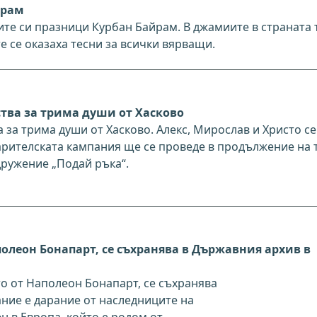
йрам
те си празници Курбан Байрам. В джамиите в страната 
е се оказаха тесни за всички вярващи.
тва за трима души от Хасково
за трима души от Хасково. Алекс, Мирослав и Христо се
арителската кампания ще се проведе в продължение на 
сдружение „Подай ръка“.
олеон Бонапарт, се съхранява в Държавния архив в
о от Наполеон Бонапарт, се съхранява
ние е дарание от наследниците на