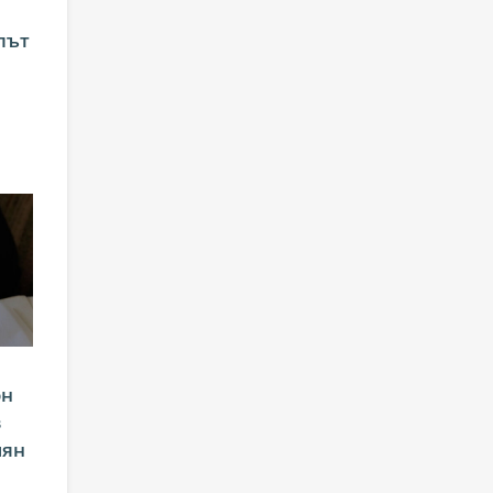
път
он
в
лян