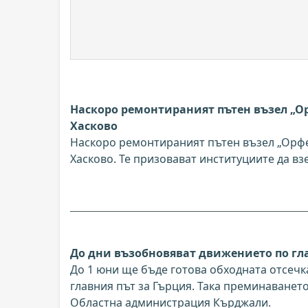
Наскоро ремонтираният пътен възел „Ор
Хасково
Наскоро ремонтираният пътен възел „Орфей
Хасково. Те призовават институциите да вз
До дни възобновяват движението по гл
До 1 юни ще бъде готова обходната отсечк
главния път за Гърция. Така преминаванет
Областна администрация Кърджали.