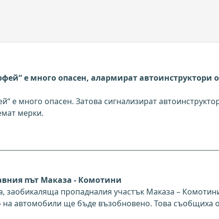
фей“ е много опасен, алармират автоинструктори о
“ е много опасен. Затова сигнализират автоинструкто
емат мерки.
авния път Маказа - Комотини
а, заобикаляща пропадналия участък Маказа – Комотин
о на автомобили ще бъде възобновено. Това съобщиха 