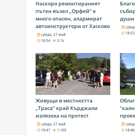
Наскоро ремонтираният
Благо
пътен възел „Орфей“ е
събир
много опасен, алармират
души 
автоинструктори от Хасково
сряда
18:5
сряда, 27 май
18:54
3.1k
Живущи в местността
Облаг
„Траса“ край Кърджали
"калн
излязоха на протест
проек
сряда, 27 май
сряда
18:47
1,169
18:4