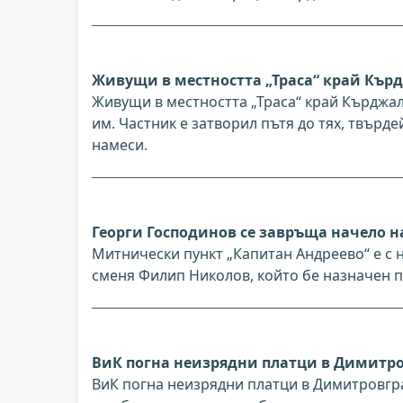
Живущи в местността „Траса“ край Кърд
Живущи в местността „Траса“ край Кърджал
им. Частник е затворил пътя до тях, твърде
намеси.
Георги Господинов се завръща начело 
Митнически пункт „Капитан Андреево“ е с н
сменя Филип Николов, който бе назначен пр
ВиК погна неизрядни платци в Димитр
ВиК погна неизрядни платци в Димитровгра