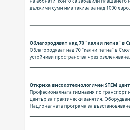
на абонати, които са забавили плащането н
дължими суми има такива за над 1000 евро.
Облагородяват над 70 "кални петна" в С
Облагородяват над 70 "кални петна" в Смо
устойчиви пространства чрез озеленяване, 
Откриха високотехнологичен STEM центъ
Професионалната гимназия по транспорт и
център за практически занятия. Оборудване
Националната програма за възстановяване