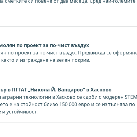
а сметките си повече от два месеца. Сред най-големите
молян по проект за по-чист въздух
лян по проект за по-чист въздух. Предвижда се оформян
както и изграждане на зелен покрив.
р в ПГТАТ „Никола Й. Вапцаров“ в Хасково
 аграрни технологии в Хасково се сдоби с модерен STE
то е на стойност близо 150 000 евро и се изпълнява по
 и устойчивост.