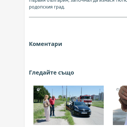
първия българин, започнал да изнася тютю
родопския град.
Коментари
Гледайте също