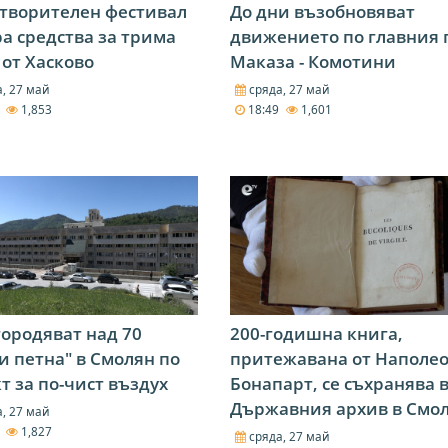
творителен фестивал
До дни възобновяват
а средства за трима
движението по главния 
от Хасково
Маказа - Комотини
, 27 май
сряда, 27 май
2
1,853
18:49
1,601
ородяват над 70
200-годишна книга,
и петна" в Смолян по
притежавана от Наполе
т за по-чист въздух
Бонапарт, се съхранява 
Държавния архив в Смо
, 27 май
6
1,827
сряда, 27 май