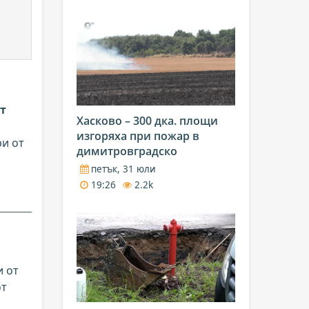
т
Хасково – 300 дка. площи
изгоряха при пожар в
ри от
димитровградско
петък, 31 юли
19:26
2.2k
и от
от