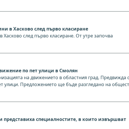
дини в Хасково след първо класиране
 в Хасково след първо класиране. От утре започва
вижение по пет улици в Смолян
зацията на движението в областния град. Предвижда 
т улици. Предложението ще бъде разгледано на общес
 представиха специалностите, в които извършват