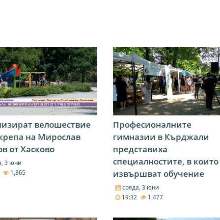
низират велошествие
Професионалните
крепа на Мирослав
гимназии в Кърджали
в от Хасково
представиха
специалностите, в които
, 3 юни
извършват обучение
5
1,865
сряда, 3 юни
19:32
1,477