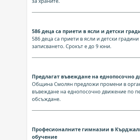
за храните.
586 деца са приети в ясли и детски гра
586 деца са приети в ясли и детски градини
записването. Срокът е до 9 юни.
Предлагат въвеждане на еднопосочно д
Община Смолян предложи промени в органи
въвеждане на еднопосочно движение по пе
обсъждане.
Професионалните гимназии в Кърджали
обучение