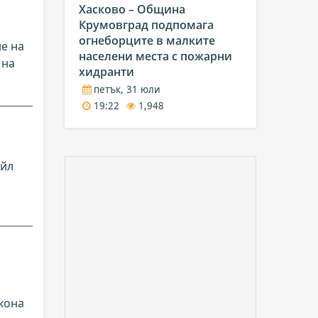
Хасково – Община
Крумовград подпомага
огнеборците в малките
е на
населени места с пожарни
 на
хидранти
петък, 31 юли
19:22
1,948
ейл
кона