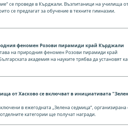
е“ се проведе в Кърджали. Възпитаници на училища о
ито се предлагат за обучение в техните гимназии.
риродния феномен Розови пирамиди край Кърджали
ъстава на природния феномен Розови пирамиди край
ългарската академия на науките трябва да установят ка
ища от Хасково се включват в инициативата "Зеле
включени в ежегодната „Зелена седмица“, организирана 
 отделните категории ще получат награди.