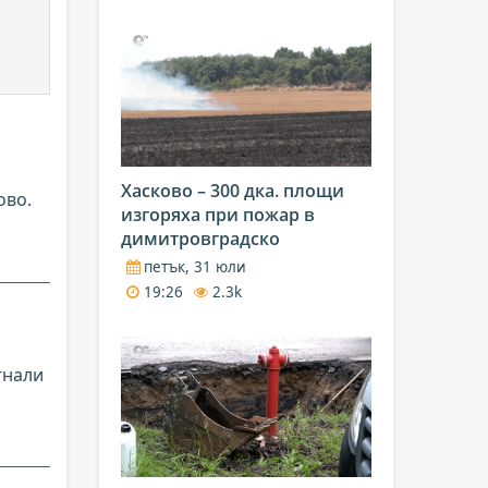
Хасково – 300 дка. площи
ово.
изгоряха при пожар в
димитровградско
петък, 31 юли
19:26
2.3k
гнали