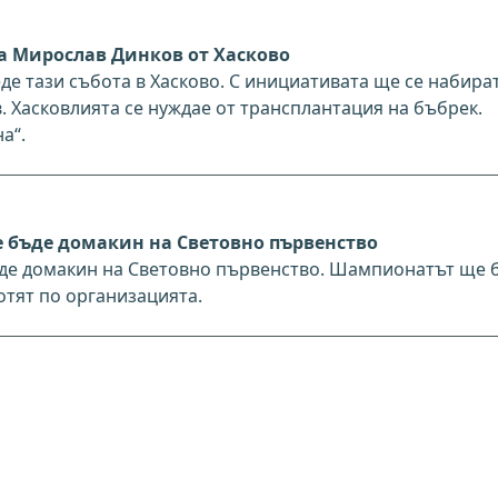
а Мирослав Динков от Хасково
е тази събота в Хасково. С инициативата ще се набира
. Хасковлията се нуждае от трансплантация на бъбрек.
а“.
 бъде домакин на Световно първенство
ъде домакин на Световно първенство. Шампионатът ще 
отят по организацията.