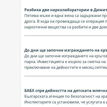
Разбиха две нарколаборатории в Дими
Петима мъже и една жена са задържани пр
дрога. В хода на провеждаща се операция
наркотични вещества са разбити и две до
До дни ще започне изграждането на кр
До дни ще започне изграждането на кръго
парка. Инвестицията е изцяло за сметка на
приключване на дейностите е месец септе
БАБХ спря дейността на детската млечн
Българската агенция по безопасност на хр
Инспекторите са установили, че услугата 