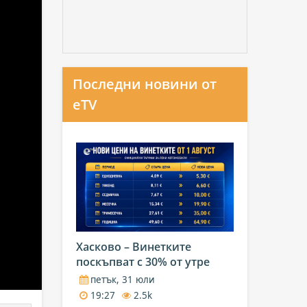
Последни новини от
eTV
Хасково – Винетките
поскъпват с 30% от утре
петък, 31 юли
19:27
2.5k