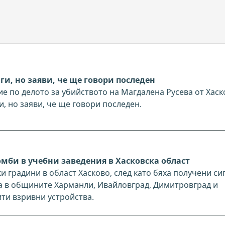
ги, но заяви, че ще говори последен
е по делото за убийството на Магдалена Русева от Хаск
, но заяви, че ще говори последен.
омби в учебни заведения в Хасковска област
 градини в област Хасково, след като бяха получени си
са в общините Харманли, Ивайловград, Димитровград и
ти взривни устройства.