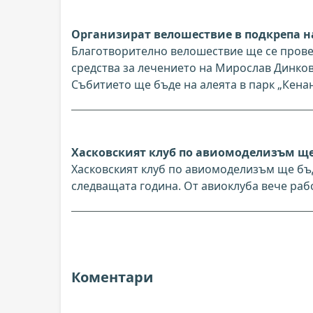
Организират велошествие в подкрепа н
Благотворително велошествие ще се провед
средства за лечението на Мирослав Динков
Събитието ще бъде на алеята в парк „Кенан
Хасковският клуб по авиомоделизъм ще
Хасковският клуб по авиомоделизъм ще б
следващата година. От авиоклуба вече раб
Коментари