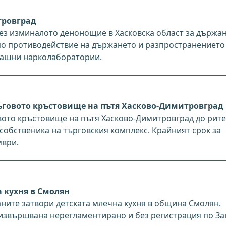
тровград
ез изминалото денонощие в Хасковска област за държан
 по противодействие на държането и разпространението
машни нарколаборатории.
ъговото кръстовище на пътя Хасково-Димитровград
вото кръстовище на пътя Хасково-Димитровград до рит
 собственика на търговския комплекс. Крайният срок за
мври.
а кухня в Смолян
аните затвори детската млечна кухня в община Смолян.
е извършвана нерегламентирано и без регистрация по За