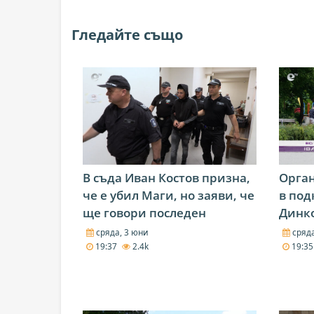
Гледайте също
В съда Иван Костов призна,
Орга
че е убил Маги, но заяви, че
в под
ще говори последен
Динко
сряда, 3 юни
сряда
19:37
2.4k
19:3