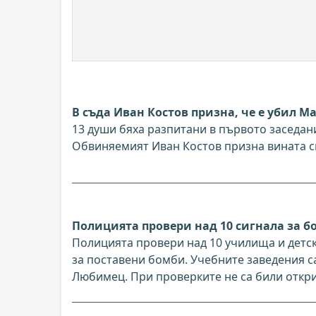
В съда Иван Костов призна, че е убил Ма
13 души бяха разпитани в първото заседани
Обвиняемият Иван Костов призна вината си
Полицията провери над 10 сигнала за б
Полицията провери над 10 училища и детски
за поставени бомби. Учебните заведения 
Любимец. При проверките не са били откри