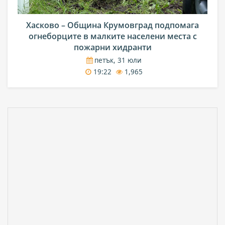
Хасково – Община Крумовград подпомага
огнеборците в малките населени места с
пожарни хидранти
петък, 31 юли
19:22
1,965