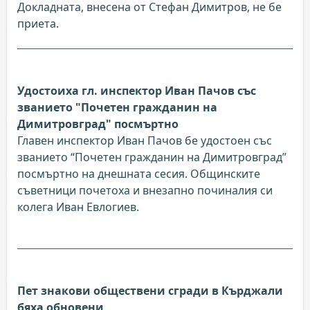
Докладната, внесена от Стефан Димитров, не бе
приета.
Удостоиха гл. инспектор Иван Пачов със
званието "Почетен гражданин на
Димитровград" посмъртно
Главен инспектор Иван Пачов бе удостоен със
званието “Почетен гражданин на Димитровград”
посмъртно на днешната сесия. Общинските
съветници почетоха и внезапно починалия си
колега Иван Евлогиев.
Пет знакови обществени сгради в Кърджали
бяха обновени