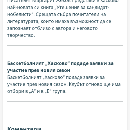
Писателят Маргарит Жеков представи в Хасково
най-новата си книга „Утешения за кандидат-
нобелисти“. Срещата събра почитатели на
литературата, които имаха възможност да се
запознаят отблизо с автора и неговото
творчество.
Баскетболният „Хасково“ подаде заявки за
участие през новия сезон
Баскетболният „Хасково“ подаде заявки за
участие през новия сезон. Клубът отново ще има
отбори в „А“ и в „Б“ група.
Коментари