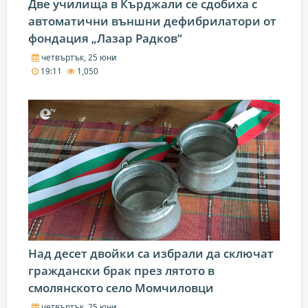
Две училища в Кърджали се сдобиха с
автоматични външни дефибрилатори от
фондация „Лазар Радков“
четвъртък, 25 юни
19:11
1,050
Над десет двойки са избрали да сключат
граждански брак през лятото в
смолянското село Момчиловци
четвъртък, 25 юни