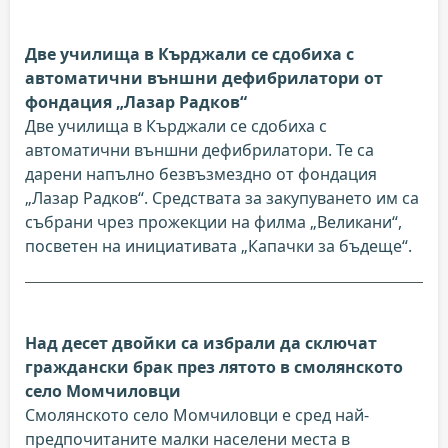
Две училища в Кърджали се сдобиха с
автоматични външни дефибрилатори от
фондация „Лазар Радков“
Две училища в Кърджали се сдобиха с
автоматични външни дефибрилатори. Те са
дарени напълно безвъзмездно от фондация
„Лазар Радков“. Средствата за закупуването им са
събрани чрез прожекции на филма „Великани“,
посветен на инициативата „Капачки за бъдеще“.
Над десет двойки са избрали да сключат
граждански брак през лятото в смолянското
село Момчиловци
Смолянското село Момчиловци е сред най-
предпочитаните малки населени места в