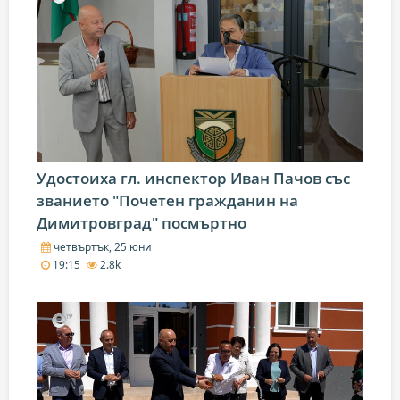
Удостоиха гл. инспектор Иван Пачов със
званието "Почетен гражданин на
Димитровград" посмъртно
четвъртък, 25 юни
19:15
2.8k