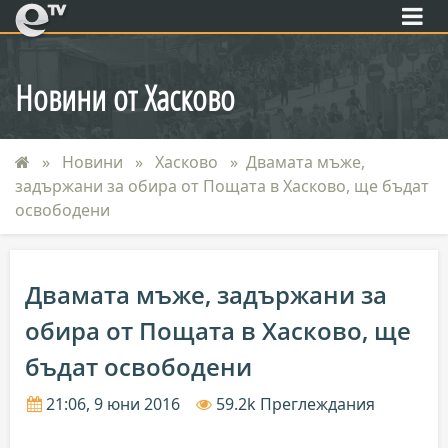
eTV
Новини от Хасково
Новини
Хасково
Двамата мъже,
задържани за обира от Пощата в Хасково, ще бъдат
освободени
Двамата мъже, задържани за
обира от Пощата в Хасково, ще
бъдат освободени
21:06, 9 юни 2016
59.2k Преглеждания