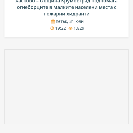
Хасково – Община Крумовград подпомага
огнеборците в малките населени места с
пожарни хидранти
петък, 31 юли
19:22
1,829