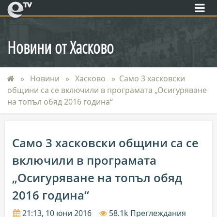
eTV
Новини от Хасково
Новини
Хасково
Само 3 хасковски
общини са се включили в програмата „Осигуряване
на топъл обяд 2016 година“
Само 3 хасковски общини са се
включили в програмата
„Осигуряване на топъл обяд
2016 година“
21:13, 10 юни 2016
58.1k Преглеждания