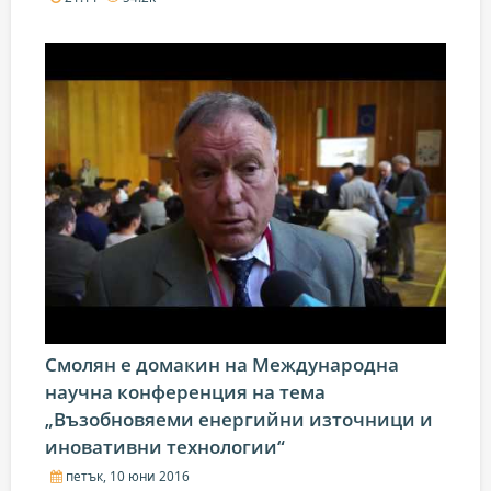
Смолян е домакин на Международна
научна конференция на тема
„Bъзoбнoвяeми eнepгийни изтoчници и
инoвaтивни тexнoлoгии“
петък, 10 юни 2016