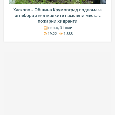
Хасково – Община Крумовград подпомага
огнеборците в малките населени места с
пожарни хидранти
петък, 31 юли
19:22
1,883