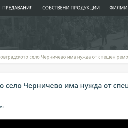
ПРЕДАВАНИЯ
СОБСТВЕНИ ПРОДУКЦИИ
ФИЛМИ 
мовградското село Черничево има нужда от спешен рем
о село Черничево има нужда от спе
ия