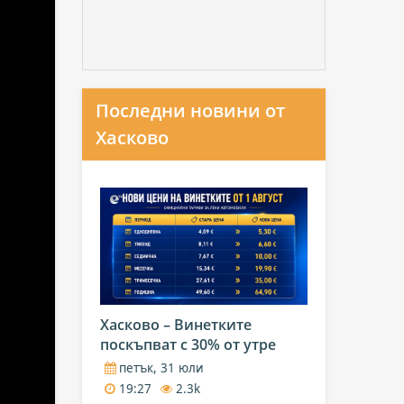
Последни новини от
Хасково
Хасково – Винетките
поскъпват с 30% от утре
петък, 31 юли
19:27
2.3k