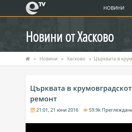
eTV
НОВИНИ
Новини от Хасково
Новини
Хасково
Църквата в кру
Църквата в крумовградскот
ремонт
21:01, 21 юни 2016
59.9k Преглеждан