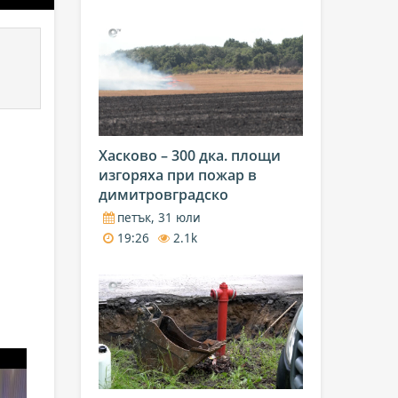
Хасково – 300 дка. площи
изгоряха при пожар в
димитровградско
петък, 31 юли
19:26
2.1k