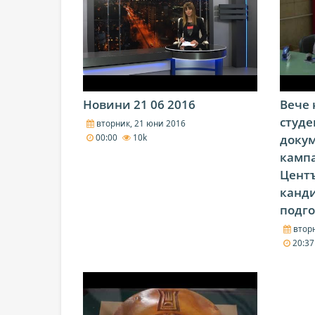
Новини 21 06 2016
Вече 
студе
вторник, 21 юни 2016
докум
00:00
10k
кампа
Центъ
канди
подго
вторн
20:3