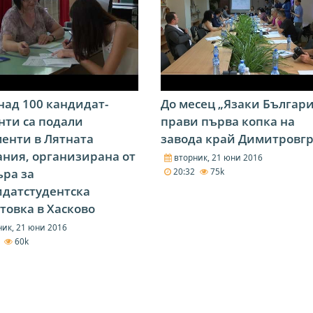
над 100 кандидат-
До месец „Язаки Българи
нти са подали
прави първа копка на
енти в Лятната
завода край Димитровг
ния, организирана от
вторник, 21 юни 2016
ра за
20:32
75k
датстудентска
товка в Хасково
ик, 21 юни 2016
7
60k