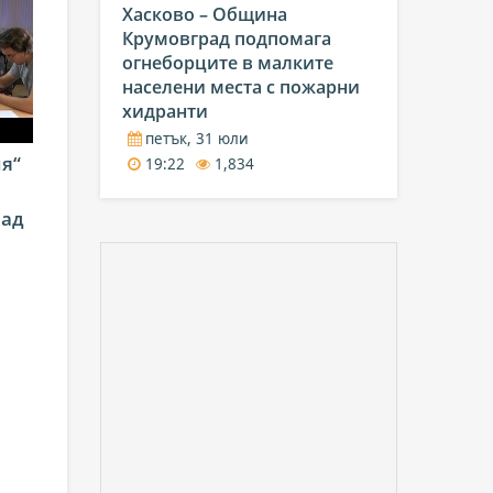
Хасково – Община
Крумовград подпомага
огнеборците в малките
населени места с пожарни
хидранти
петък, 31 юли
я“
19:22
1,834
рад