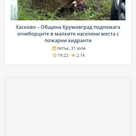
Хасково – Община Крумовград подпомага
огнеборците в малките населени места с
пожарни хидранти
петък, 31 юли
19:22
2.1k