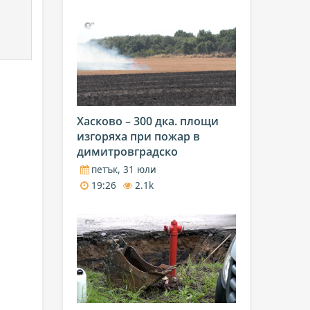
Хасково – 300 дка. площи
изгоряха при пожар в
димитровградско
петък, 31 юли
19:26
2.1k