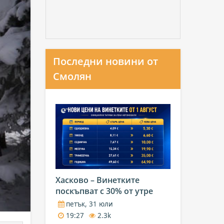
Последни новини от
Смолян
Хасково – Винетките
поскъпват с 30% от утре
петък, 31 юли
19:27
2.3k