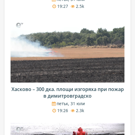
19:27
2.5k
Хасково – 300 дка. площи изгоряха при пожар
в димитровградско
петък, 31 юли
19:26
2.3k