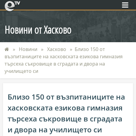
eTV
Новини от Хасково
Новини
Хасково
Близо 150 от
възпитаниците на хасковската езикова гимназия
търсеха съкровище в сградата и двора на
училището си
Близо 150 от възпитаниците на
хасковската езикова гимназия
търсеха съкровище в сградата
и двора на училището си