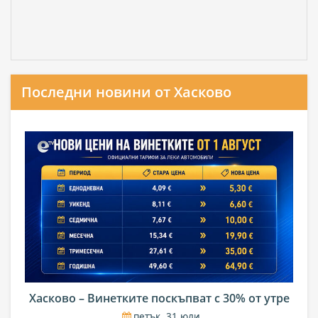
Последни новини от Хасково
Хасково – Винетките поскъпват с 30% от утре
петък, 31 юли