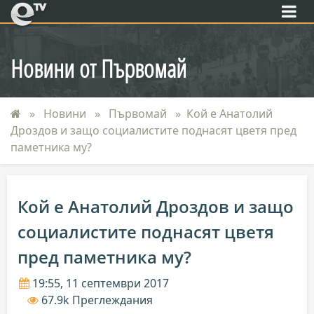
eTV
Новини от Първомай
Новини
Първомай
Кой е Анатолий
Дроздов и защо социалистите поднасят цветя пред
паметника му?
Кой е Анатолий Дроздов и защо
социалистите поднасят цветя
пред паметника му?
19:55, 11 септември 2017
67.9k Преглеждания