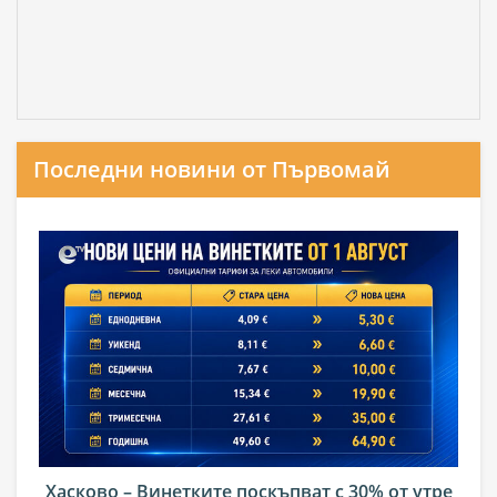
Последни новини от Първомай
Хасково – Винетките поскъпват с 30% от утре