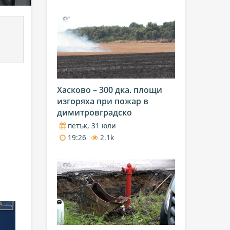
Хасково – 300 дка. площи
изгоряха при пожар в
димитровградско
петък, 31 юли
19:26
2.1k