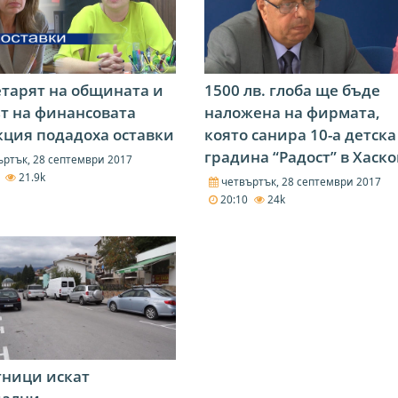
тарят на общината и
1500 лв. глоба ще бъде
т на финансовата
наложена на фирмата,
ция подадоха оставки
която санира 10-а детска
градина “Радост” в Хаско
ртък, 28 септември 2017
0
21.9k
четвъртък, 28 септември 2017
20:10
24k
тници искат