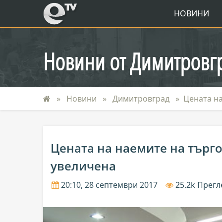
eTV
НОВИНИ
Новини от Димитровг
Новини
Димитровград
Цената н
Цената на наемите на търг
увеличена
20:10, 28 септември 2017
25.2k Прег