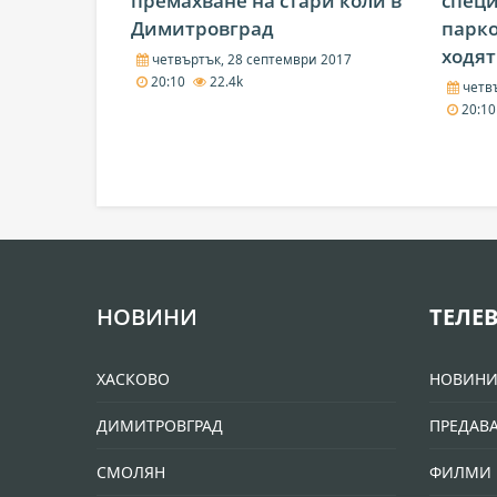
премахване на стари коли в
спец
Димитровград
парко
ходят
четвъртък, 28 септември 2017
20:10
22.4k
четвъ
20:1
НОВИНИ
ТЕЛЕ
ХАСКОВО
НОВИН
ДИМИТРОВГРАД
ПРЕДАВ
СМОЛЯН
ФИЛМИ 