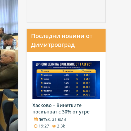
Последни новини от
Димитровград
Хасково – Винетките
поскъпват с 30% от утре
петък, 31 юли
19:27
2.3k