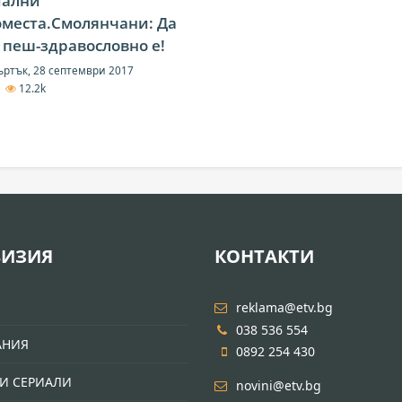
иални
места.Смолянчани: Да
 пеш-здравословно е!
ртък, 28 септември 2017
0
12.2k
ВИЗИЯ
КОНТАКТИ
И
reklama@etv.bg
038 536 554
АНИЯ
0892 254 430
И СЕРИАЛИ
novini@etv.bg