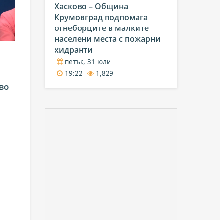
Хасково – Община
Крумовград подпомага
огнеборците в малките
населени места с пожарни
хидранти
петък, 31 юли
19:22
1,829
во