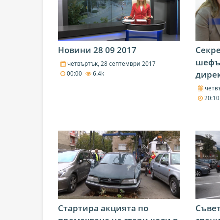
Новини 28 09 2017
Секре
шефъ
четвъртък, 28 септември 2017
дирек
00:00
6.4k
четвъ
20:1
Стартира акцията по
Съве