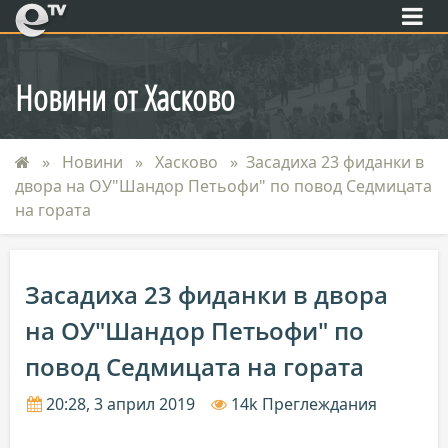
eTV
Новини от Хасково
Новини
Хасково
Засадиха 23 фиданки в
двора на ОУ"Шандор Петьофи" по повод Седмицата
на гората
Засадиха 23 фиданки в двора
на ОУ"Шандор Петьофи" по
повод Седмицата на гората
20:28, 3 април 2019
14k Преглеждания