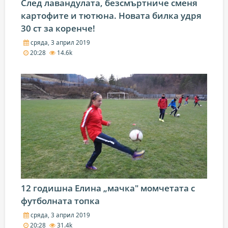
След лавандулата, безсмъртниче сменя
картофите и тютюна. Новата билка удря
30 ст за коренче!
сряда, 3 април 2019
20:28
14.6k
12 годишна Елина „мачка" момчетата с
футболната топка
сряда, 3 април 2019
20:28
31.4k