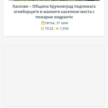
Хасково – Община Крумовград подпомага
огнеборците в малките населени места с
пожарни хидранти
петък, 31 юли
19:22
1,934