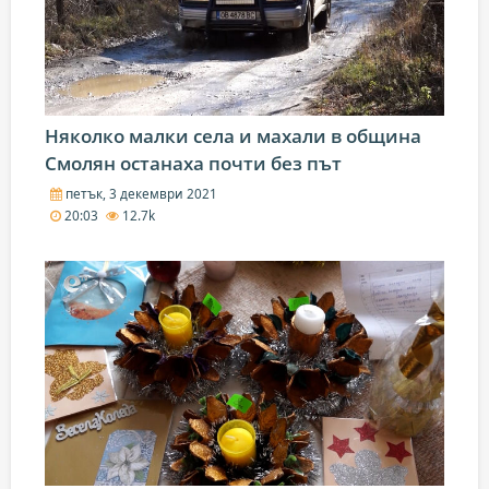
Няколко малки села и махали в община
Смолян останаха почти без път
петък, 3 декември 2021
20:03
12.7k