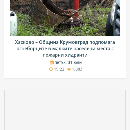
Хасково – Община Крумовград подпомага
огнеборците в малките населени места с
пожарни хидранти
петък, 31 юли
19:22
1,883