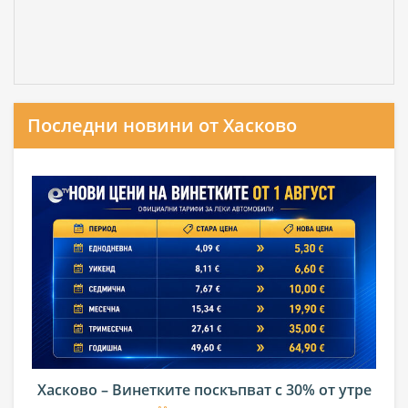
Последни новини от Хасково
Хасково – Винетките поскъпват с 30% от утре