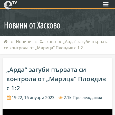
eTV
Новини от Хасково
Новини
Хасково
„Арда“ загуби първата
си контрола от „Марица“ Пловдив с 1:2
„Арда“ загуби първата си
контрола от „Марица“ Пловдив
с 1:2
19:22, 16 януари 2023
2.1k Преглеждания