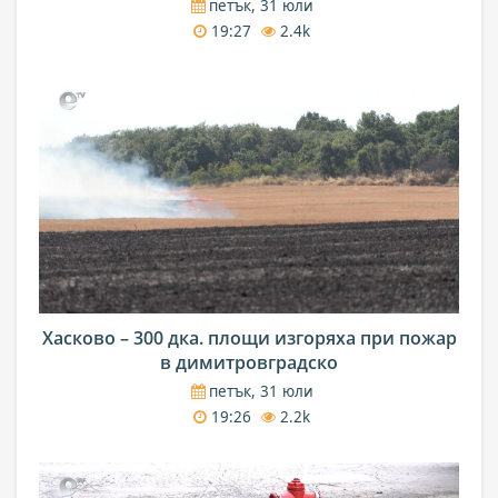
петък, 31 юли
19:27
2.4k
Хасково – 300 дка. площи изгоряха при пожар
в димитровградско
петък, 31 юли
19:26
2.2k