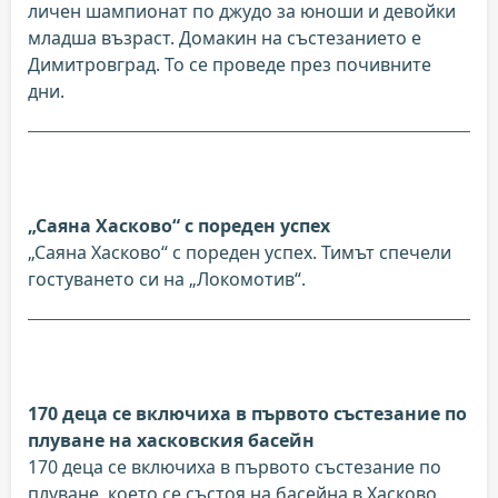
личен шампионат по джудо за юноши и девойки
младша възраст. Домакин на състезанието е
Димитровград. То се проведе през почивните
дни.
„Саяна Хасково“ с пореден успех
„Саяна Хасково“ с пореден успех. Тимът спечели
гостуването си на „Локомотив“.
170 деца се включиха в първото състезание по
плуване на хасковския басейн
170 деца се включиха в първото състезание по
плуване, което се състоя на басейна в Хасково.