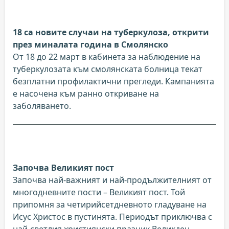
18 са новите случаи на туберкулоза, открити
през миналата година в Смолянско
От 18 до 22 март в кабинета за наблюдение на
туберкулозата към смолянската болница текат
безплатни профилактични прегледи. Кампанията
е насочена към ранно откриване на
заболяването.
Започва Великият пост
Започва най-важният и най-продължителният от
многодневните пости – Великият пост. Той
припомня за четирийсетдневното гладуване на
Исус Христос в пустинята. Периодът приключва с
най-светлия християнски празник Великден.