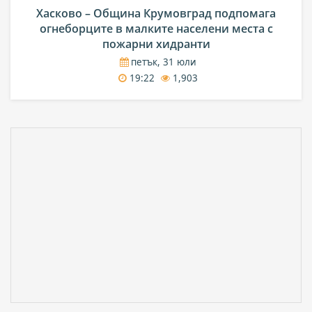
Хасково – Община Крумовград подпомага
огнеборците в малките населени места с
пожарни хидранти
петък, 31 юли
19:22
1,903