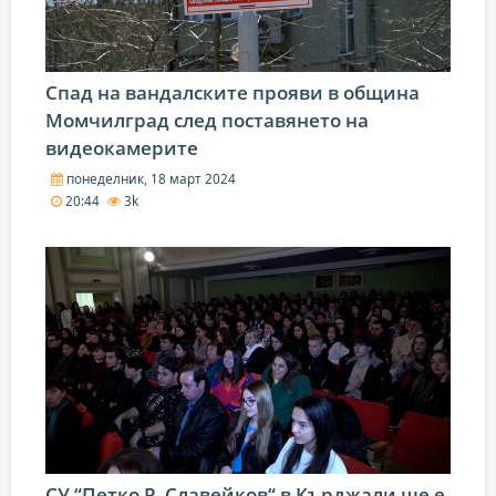
Спад на вандалските прояви в община
Момчилград след поставянето на
видеокамерите
понеделник, 18 март 2024
20:44
3k
СУ “Петко Р. Славейков“ в Кърджали ще е