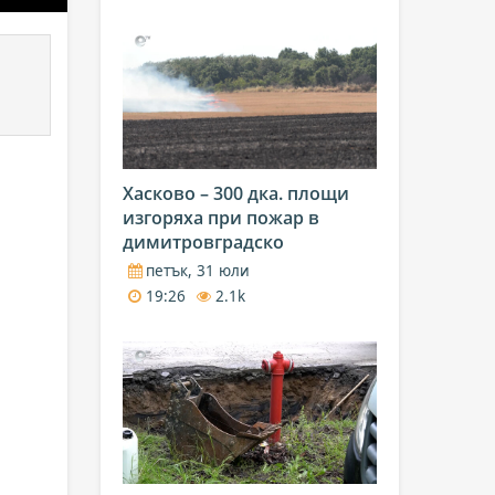
Хасково – 300 дка. площи
изгоряха при пожар в
димитровградско
петък, 31 юли
19:26
2.1k