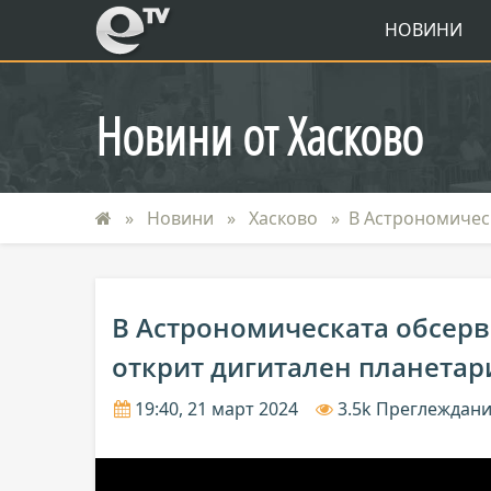
eTV
НОВИНИ
Новини от Хасково
Новини
Хасково
В Астрономическ
В Астрономическата обсерв
открит дигитален планета
19:40, 21 март 2024
3.5k Преглеждан