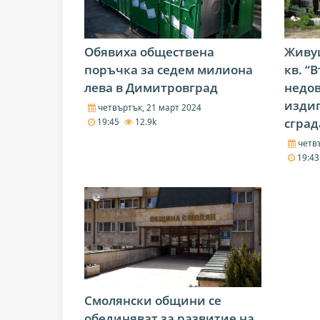
Обявиха обществена
Живу
поръчка за седем милиона
кв. “
лева в Димитровград
недов
изди
четвъртък, 21 март 2024
сград
19:45
12.9k
четвъ
19:4
Смолянски общини се
обединяват за развитие на