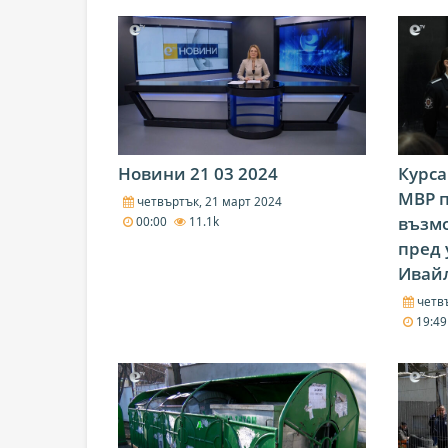
Новини 21 03 2024
Курса
МВР 
четвъртък, 21 март 2024
възмо
00:00
11.1k
пред 
Ивай
четвъ
19:4