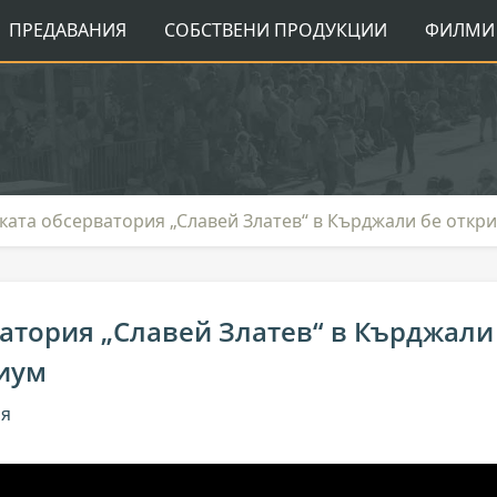
ПРЕДАВАНИЯ
СОБСТВЕНИ ПРОДУКЦИИ
ФИЛМИ 
ата обсерватория „Славей Златев“ в Кърджали бе откр
атория „Славей Златев“ в Кърджали
риум
ия