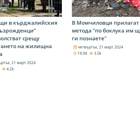
щи в кърджалийския
В Момчиловци прилагат
Възрожденци“
метода "по боклука им щ
олстват срещу
ги познаете"
гането на жилищна
четвъртък, 21 март 2024
а
19:38
3.5k
ртък, 21 март 2024
3
4.2k