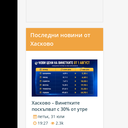
Последни новини от
Хасково
Хасково – Винетките
поскъпват с 30% от утре
петък, 31 юли
19:27
2.3k