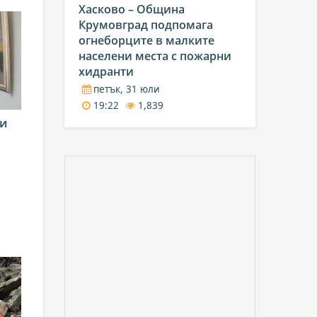
Хасково – Община
Крумовград подпомага
огнеборците в малките
населени места с пожарни
хидранти
петък, 31 юли
19:22
1,839
ни