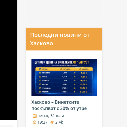
Последни новини от
Хасково
Хасково – Винетките
поскъпват с 30% от утре
петък, 31 юли
19:27
2.4k