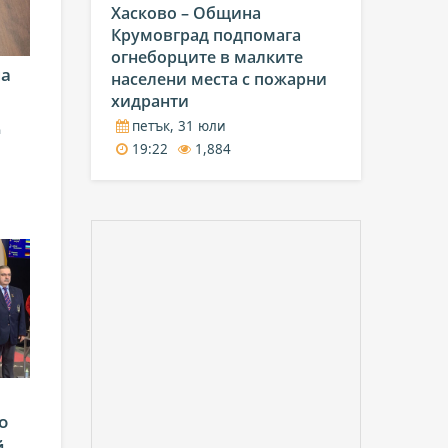
Хасково – Община
Крумовград подпомага
огнеборците в малките
ма
населени места с пожарни
хидранти
д
петък, 31 юли
19:22
1,884
о
й