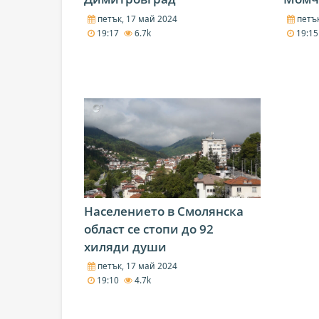
петък, 17 май 2024
петък
19:17
6.7k
19:1
Населението в Смолянска
област се стопи до 92
хиляди души
петък, 17 май 2024
19:10
4.7k