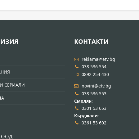
ВИЗИЯ
КОНТАКТИ
И
reklama@etv.bg
038 536 554
АНИЯ
0892 254 430
И СЕРИАЛИ
novini@etv.bg
038 536 553
МА
Смолян
:
0301 53 653
Кърджали
:
0361 53 602
 ООД