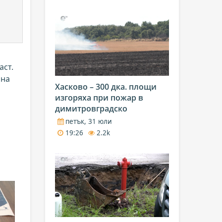
аст.
 на
Хасково – 300 дка. площи
изгоряха при пожар в
димитровградско
петък, 31 юли
19:26
2.2k