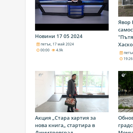
Явор 
самос
Новини 17 05 2024
"Пътя
Хаско
петък, 17 май 2024
00:00
4.9k
петък
19:2
Акция „Стара хартия за
Обнов
нова книга„ стартира в
градс
Димитровград
Момч