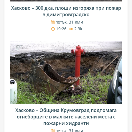
Хасково – 300 дка. площи изгоряха при пожар
в димитровградско
петък, 31 юли
19:26
2.3k
Хасково – Община Крумовград подпомага
огнеборците в малките населени места с
пожарни хидранти
петък, 31 юли