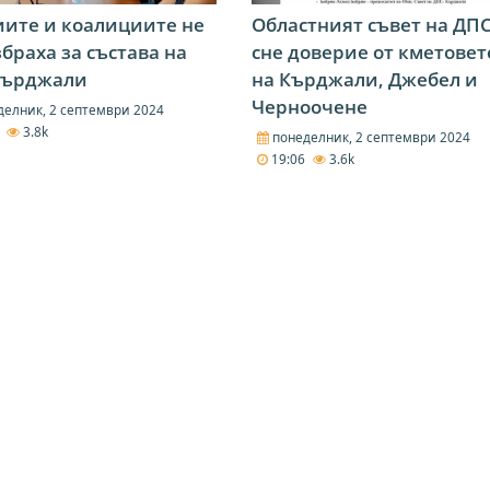
ите и коалициите не
Областният съвет на ДП
збраха за състава на
сне доверие от кметовет
Кърджали
на Кърджали, Джебел и
Черноочене
елник, 2 септември 2024
7
3.8k
понеделник, 2 септември 2024
19:06
3.6k