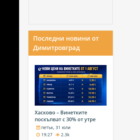
Последни новини от
Димитровград
Хасково – Винетките
поскъпват с 30% от утре
петък, 31 юли
19:27
2.3k