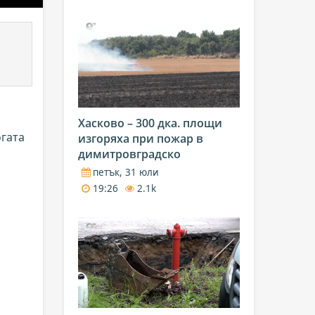
Хасково – 300 дка. площи
огата
изгоряха при пожар в
димитровградско
петък, 31 юли
19:26
2.1k