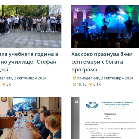
ха учебната година в
Хасково празнува 8-ми
тно училище "Стефан
септември с богата
джа"
програма
елник, 2 септември 2024
понеделник, 2 септември 2024
1
5k
19:10
6.1k