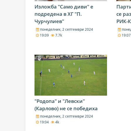
Изложба "Само диви" е
Парти
подредена в ХГ "П.
се ра
Чурчулиев"
РИК-
понеделник, 2 септември 2024
понед
19:09
7.7k
19:0
"Родопа" и "Левски"
(Карлово) не се победиха
понеделник, 2 септември 2024
19:04
4k