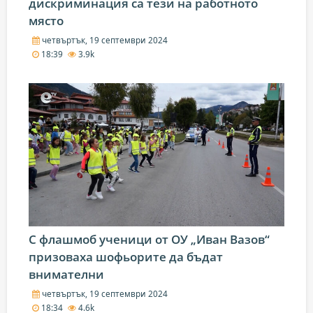
дискриминация са тези на работното
място
четвъртък, 19 септември 2024
18:39
3.9k
С флашмоб ученици от OУ „Ивaн Baзoв“
призоваха шофьорите да бъдат
внимателни
четвъртък, 19 септември 2024
18:34
4.6k