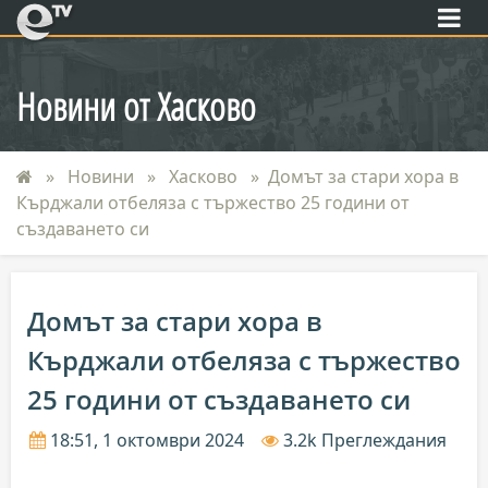
eTV
Новини от Хасково
Новини
Хасково
Домът за стари хора в
Кърджали отбеляза с тържество 25 години от
създаването си
Домът за стари хора в
Кърджали отбеляза с тържество
25 години от създаването си
18:51, 1 октомври 2024
3.2k Преглеждания