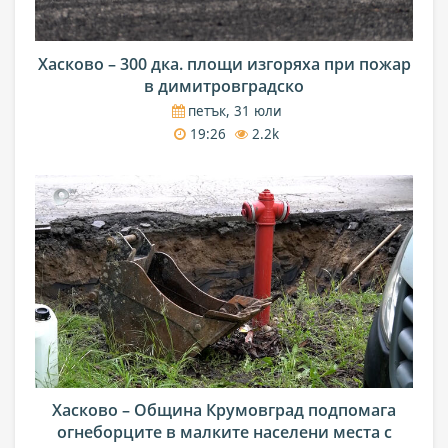
Хасково – 300 дка. площи изгоряха при пожар
в димитровградско
петък, 31 юли
19:26
2.2k
Хасково – Община Крумовград подпомага
огнеборците в малките населени места с