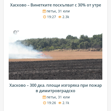
Хасково – Винетките поскъпват с 30% от утре
петък, 31 юли
19:27
2.3k
Хасково – 300 дка. площи изгоряха при пожар
в димитровградско
петък, 31 юли
19:26
2.1k