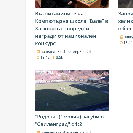
Възпитаниците на
Започ
Компютърна школа "Вале" в
хели
Хасково са с поредни
в бол
награди от национален
понед
конкурс
18:4
понеделник, 4 ноември 2024
18:42
3.5k
"Родопа" (Смолян) загуби от
"Свиленград" с 1:2
понеделник, 4 ноември 2024