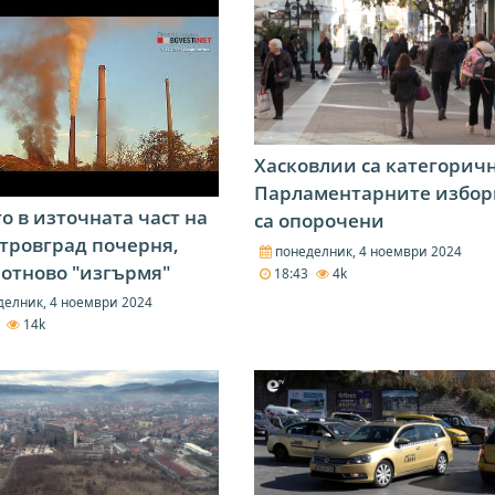
Хасковлии са категорич
Парламентарните избор
о в източната част на
са опорочени
тровград почерня,
понеделник, 4 ноември 2024
 отново "изгърмя"
18:43
4k
елник, 4 ноември 2024
6
14k