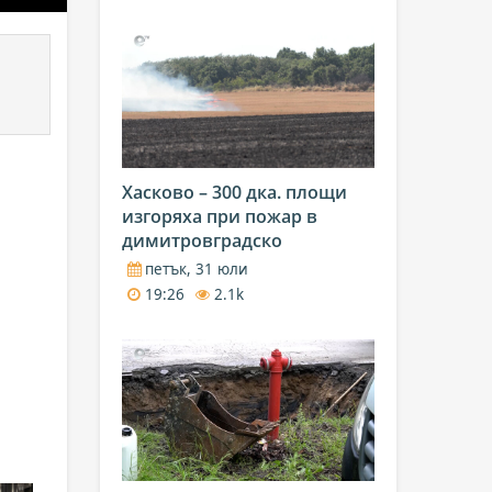
Хасково – 300 дка. площи
изгоряха при пожар в
димитровградско
петък, 31 юли
19:26
2.1k