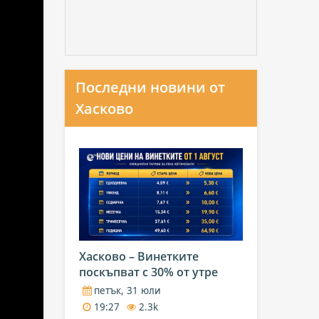
Последни новини от
Хасково
Хасково – Винетките
поскъпват с 30% от утре
петък, 31 юли
19:27
2.3k