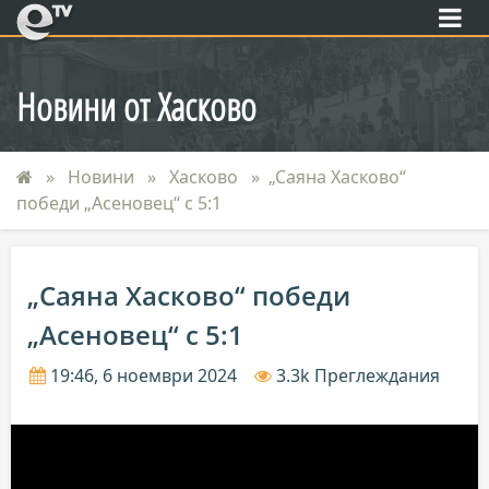
eTV
Новини от Хасково
Новини
Хасково
„Саяна Хасково“
победи „Асеновец“ с 5:1
„Саяна Хасково“ победи
„Асеновец“ с 5:1
19:46, 6 ноември 2024
3.3k Преглеждания