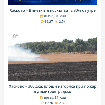
Хасково – Винетките поскъпват с 30% от утре
петък, 31 юли
19:27
2.5k
Хасково – 300 дка. площи изгоряха при пожар
в димитровградско
петък, 31 юли
19:26
2.3k