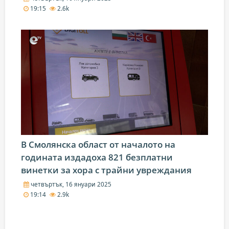
19:15
2.6k
В Смолянска област от началото на
годината издадоха 821 безплатни
винетки за хора с трайни увреждания
четвъртък, 16 януари 2025
19:14
2.9k