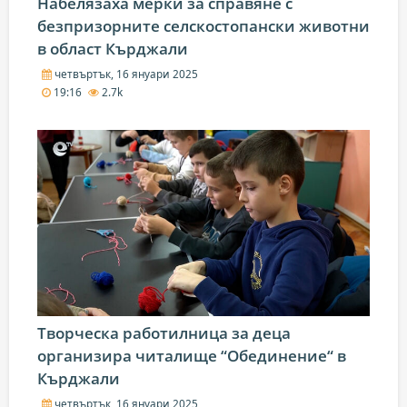
Набелязаха мерки за справяне с
безпризорните селскостопански животни
в област Кърджали
четвъртък, 16 януари 2025
19:16
2.7k
Творческа работилница за деца
организира читалище “Обединение“ в
Кърджали
четвъртък, 16 януари 2025