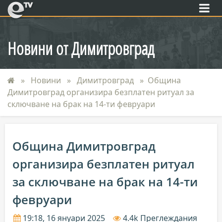
eTV
Новини от Димитровград
Новини
Димитровград
Община
Димитровград организира безплатен ритуал за
сключване на брак на 14-ти февруари
Община Димитровград
организира безплатен ритуал
за сключване на брак на 14-ти
февруари
19:18, 16 януари 2025
4.4k Преглеждания