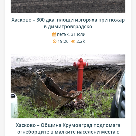
Хасково – 300 дка. площи изгоряха при пожар
в димитровградско
петък, 31 юли
19:26
2.2k
Хасково – Община Крумовград подпомага
огнеборците в малките населени места с