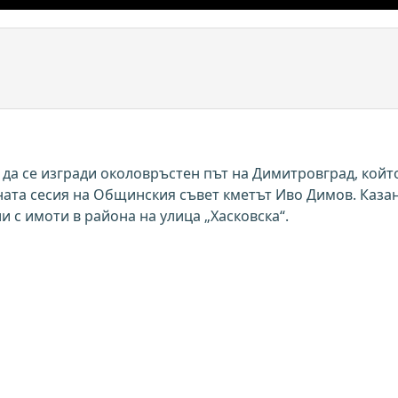
 да се изгради околовръстен път на Димитровград, койт
шната сесия на Общинския съвет кметът Иво Димов. Каза
и с имоти в района на улица „Хасковска“.