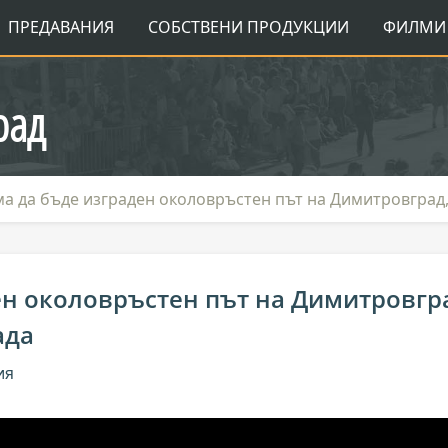
ПРЕДАВАНИЯ
СОБСТВЕНИ ПРОДУКЦИИ
ФИЛМИ 
рад
а да бъде изграден околовръстен път на Димитровград,
ен околовръстен път на Димитровгр
ада
ия