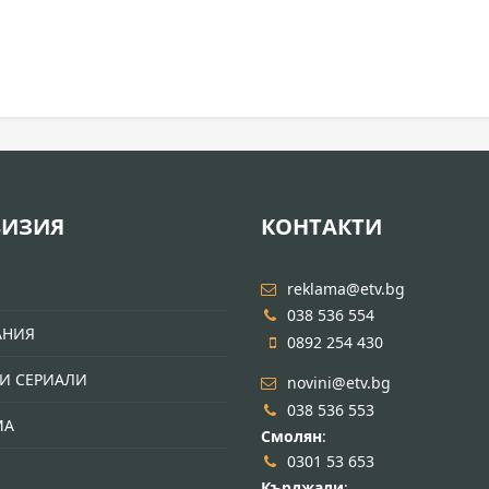
ВИЗИЯ
КОНТАКТИ
И
reklama@etv.bg
038 536 554
АНИЯ
0892 254 430
И СЕРИАЛИ
novini@etv.bg
038 536 553
МА
Смолян
:
0301 53 653
Кърджали
: