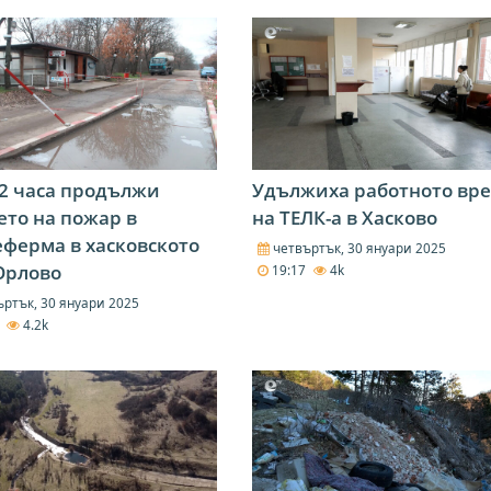
2 часа продължи
Удължиха работното вр
ето на пожар в
на ТЕЛК-а в Хасково
ферма в хасковското
четвъртък, 30 януари 2025
Орлово
19:17
4k
ртък, 30 януари 2025
9
4.2k