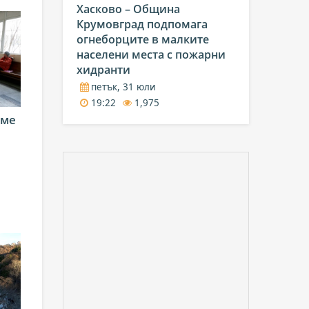
Хасково – Община
Крумовград подпомага
огнеборците в малките
населени места с пожарни
хидранти
петък, 31 юли
19:22
1,975
еме