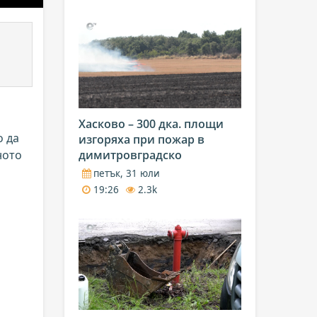
Хасково – 300 дка. площи
о да
изгоряха при пожар в
ното
димитровградско
петък, 31 юли
19:26
2.3k