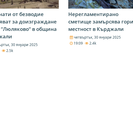
нати от безводие
Нерегламентирано
яват за доизграждане
сметище замърсява гори
. “Люляково“ в община
местност в Кърджали
жали
четвъртък, 30 януари 2025
19:09
2.4k
ртък, 30 януари 2025
1
2.5k