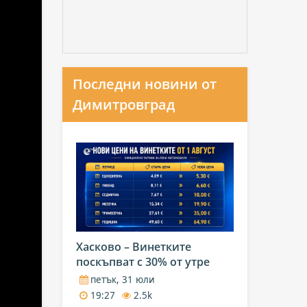
Последни новини от
Димитровград
Хасково – Винетките
поскъпват с 30% от утре
петък, 31 юли
19:27
2.5k