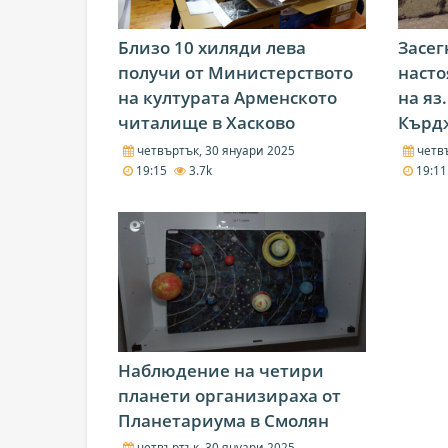
Близо 10 хиляди лева
Засег
получи от Министерството
насто
на културата Арменското
на яз
читалище в Хасково
Кърд
четвъртък, 30 януари 2025
четвъ
19:15
3.7k
19:1
Наблюдение на четири
планети организираха от
Планетариума в Смолян
четвъртък, 30 януари 2025