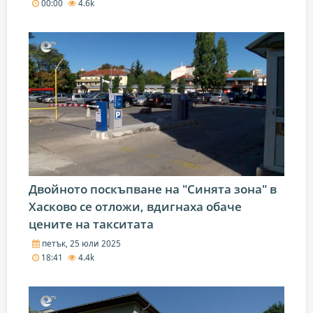
00:00
4.6k
Двойното поскъпване на "Синята зона" в
Хасково се отложи, вдигнаха обаче
цените на такситата
петък, 25 юли 2025
18:41
4.4k