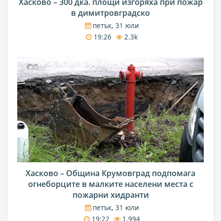
Хасково – 300 дка. площи изгоряха при пожар
в димитровградско
петък, 31 юли
19:26
2.3k
Хасково – Община Крумовград подпомага
огнеборците в малките населени места с
пожарни хидранти
петък, 31 юли
19:22
1,994