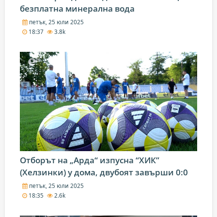
безплатна минерална вода
петък, 25 юли 2025
18:37
3.8k
Отборът на „Арда“ изпусна “ХИК”
(Хелзинки) у дома, двубоят завърши 0:0
петък, 25 юли 2025
18:35
2.6k