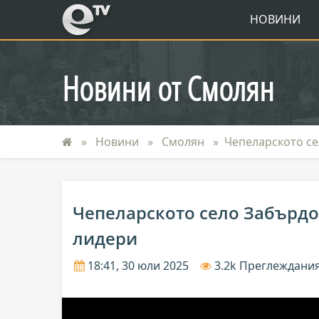
eTV
НОВИНИ
Новини от Смолян
Новини
Смолян
Чепеларското се
Чепеларското село Забърдо
лидери
18:41, 30 юли 2025
3.2k Преглеждани