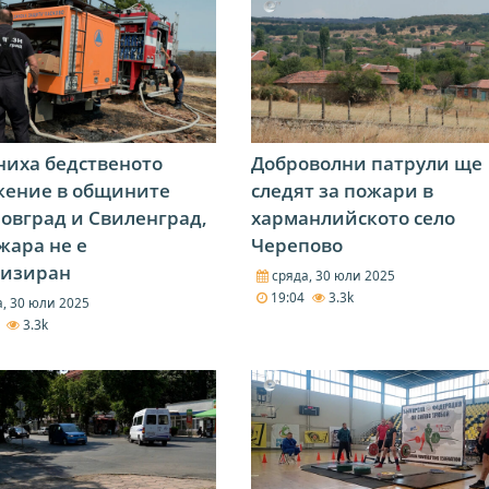
иха бедственото
Доброволни патрули ще
жение в общините
следят за пожари в
овград и Свиленград,
харманлийското село
жара не е
Черепово
лизиран
сряда, 30 юли 2025
19:04
3.3k
, 30 юли 2025
6
3.3k