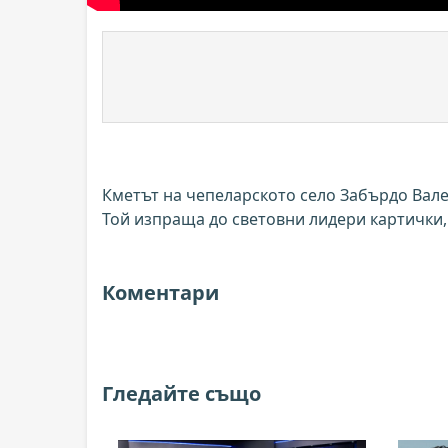
Кметът на чепеларското село Забърдо Вал
Той изпраща до световни лидери картички, 
Коментари
Гледайте също