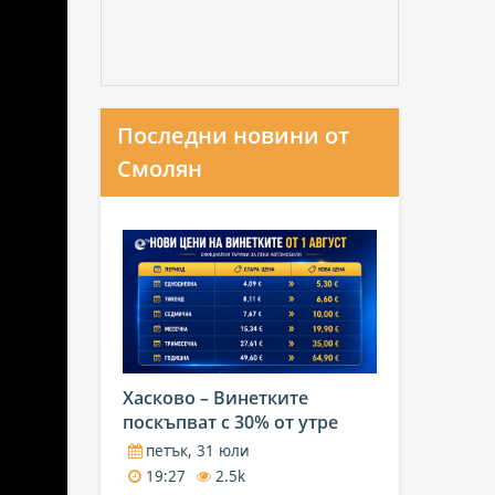
Последни новини от
Смолян
Хасково – Винетките
поскъпват с 30% от утре
петък, 31 юли
19:27
2.5k