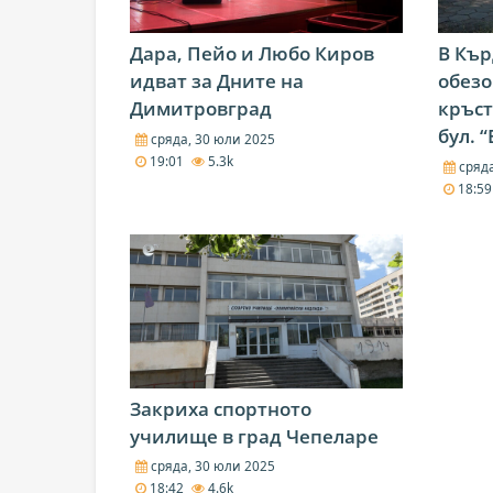
Дара, Пейо и Любо Киров
В Кър
идват за Дните на
обезо
Димитровград
кръс
бул. 
сряда, 30 юли 2025
19:01
5.3k
сряда
18:5
Закриха спортното
училище в град Чепеларе
сряда, 30 юли 2025
18:42
4.6k