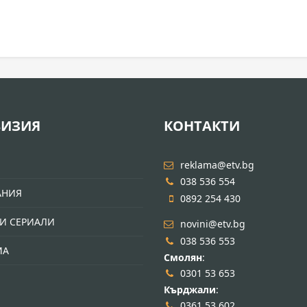
ВИЗИЯ
КОНТАКТИ
И
reklama@etv.bg
038 536 554
АНИЯ
0892 254 430
И СЕРИАЛИ
novini@etv.bg
038 536 553
МА
Смолян
:
0301 53 653
Кърджали
:
0361 53 602