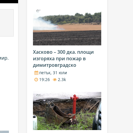
Хасково – 300 дка. площи
мир.
изгоряха при пожар в
димитровградско
петък, 31 юли
19:26
2.3k