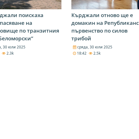
джали поискаха
Кърджали отново ще е
пасяване на
домакин на Републиканс
товище по транзитния
първенство по силов
“Беломорски“
трибой
, 30 юли 2025
сряда, 30 юли 2025
9
2.3k
18:42
2.5k