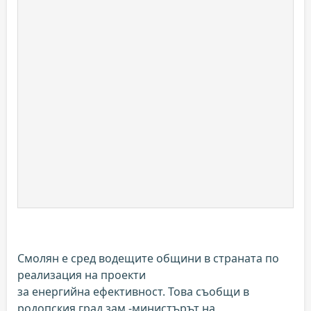
Смолян е сред водещите общини в страната по
реализация на проекти
за енергийна ефективност. Това съобщи в
родопския град зам.-министърът на