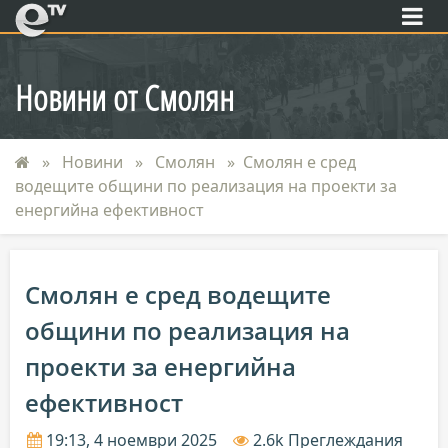
eTV
Новини от Смолян
Новини
Смолян
Смолян е сред
водещите общини по реализация на проекти за
енергийна ефективност
Смолян е сред водещите
общини по реализация на
проекти за енергийна
ефективност
19:13, 4 ноември 2025
2.6k Преглеждания