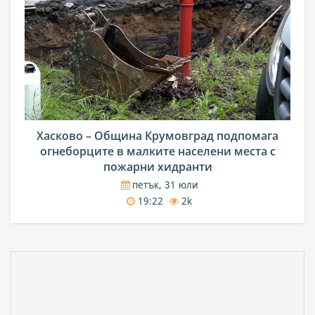
Хасково – Община Крумовград подпомага
огнеборците в малките населени места с
пожарни хидранти
петък, 31 юли
19:22
2k