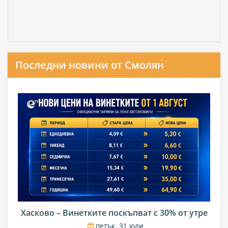
Последни новини от Смолян
Хасково – Винетките поскъпват с 30% от утре
петък, 31 юли