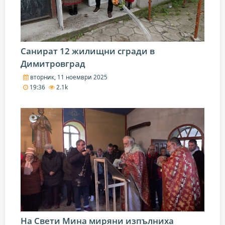
Санират 12 жилищни сгради в
Димитровград
вторник, 11 ноември 2025
19:36
2.1k
На Свети Мина миряни изпълниха