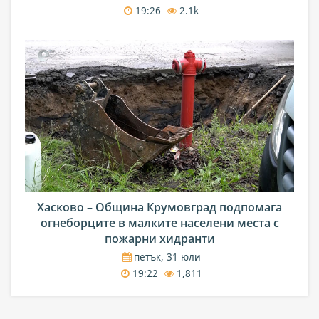
19:26
2.1k
Хасково – Община Крумовград подпомага
огнеборците в малките населени места с
пожарни хидранти
петък, 31 юли
19:22
1,811