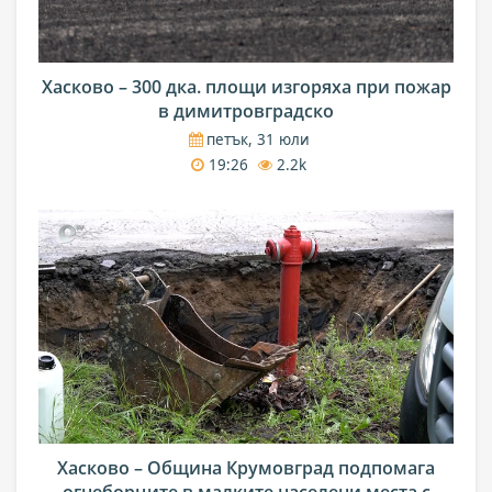
Хасково – 300 дка. площи изгоряха при пожар
в димитровградско
петък, 31 юли
19:26
2.2k
Хасково – Община Крумовград подпомага
огнеборците в малките населени места с