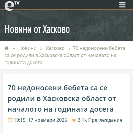
eTV
Новини от Хасково
Новини
Хасково
70 недоносени бебета
са се родили в Хасковска област от началото на
годината досега
70 недоносени бебета са се
родили в Хасковска област от
началото на годината досега
19:15, 17 ноември 2025
3.1k Преглеждания