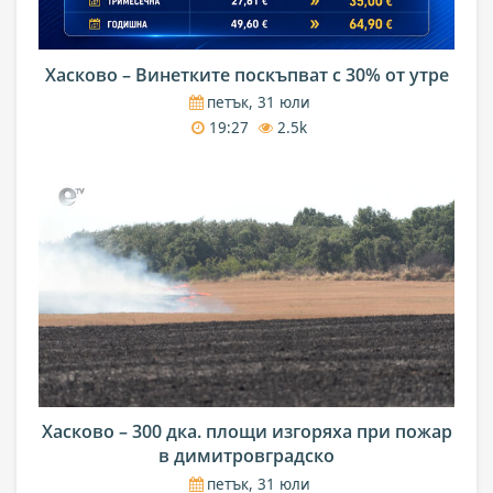
Хасково – Винетките поскъпват с 30% от утре
петък, 31 юли
19:27
2.5k
Хасково – 300 дка. площи изгоряха при пожар
в димитровградско
петък, 31 юли