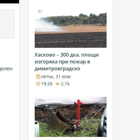
Хасково – 300 дка. площи
изгоряха при пожар в
делен
димитровградско
петък, 31 юли
19:26
2.1k