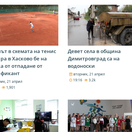
ът в схемата на тенис
Девет села в община
ра в Хасково бе на
Димитровград са на
а от отпадане от
водоноски
ификант
вторник, 21 април
19:16
3.2k
ик, 21 април
7
1,901