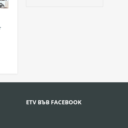
т
ETV ВЪВ FACEBOOK