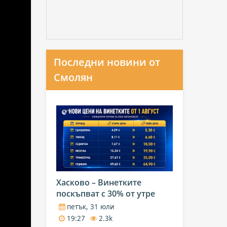
Последни новини от
Смолян
Хасково – Винетките
поскъпват с 30% от утре
петък, 31 юли
19:27
2.3k