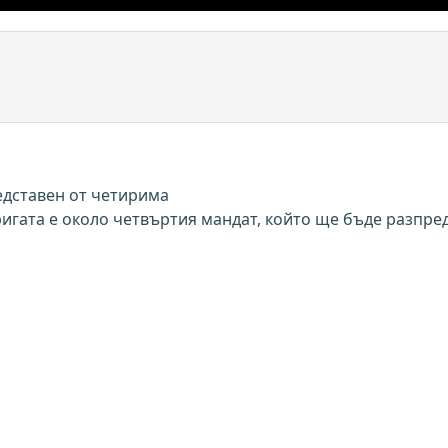
едставен от четирима
игата е около четвъртия мандат, който ще бъде разпре