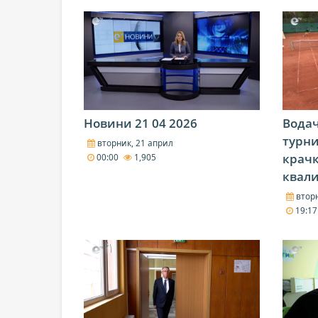
Новини 21 04 2026
Водач
турни
вторник, 21 април
крачк
00:00
1,905
квал
вторн
19:1