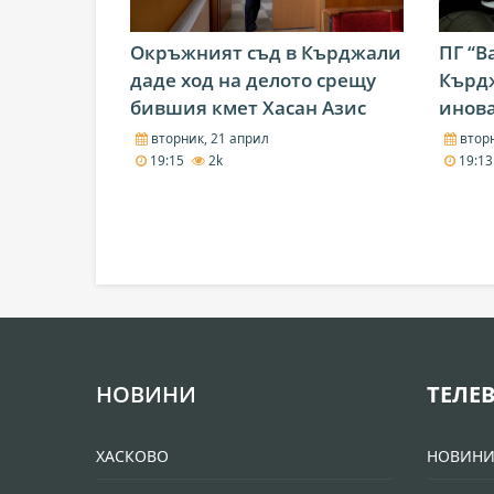
Окръжният съд в Кърджали
ПГ “В
даде ход на делото срещу
Кърдж
бившия кмет Хасан Азис
инов
вторник, 21 април
вторн
19:15
2k
19:1
НОВИНИ
ТЕЛЕ
ХАСКОВО
НОВИН