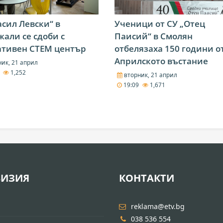
асил Левски“ в
Ученици от СУ „Отец
али се сдоби с
Паисий“ в Смолян
ативен СТЕМ център
отбелязаха 150 години о
Априлското въстание
ик, 21 април
3
1,252
вторник, 21 април
19:09
1,671
ВИЗИЯ
КОНТАКТИ
И
reklama@etv.bg
038 536 554