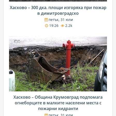
Хасково – 300 дка. площи изгоряха при пожар
в димитровградско
петък, 31 юли
19:26
2.2k
Хасково – Община Крумовград подпомага
огнеборците в малките населени места с
пожарни хидранти
петък, 31 юли