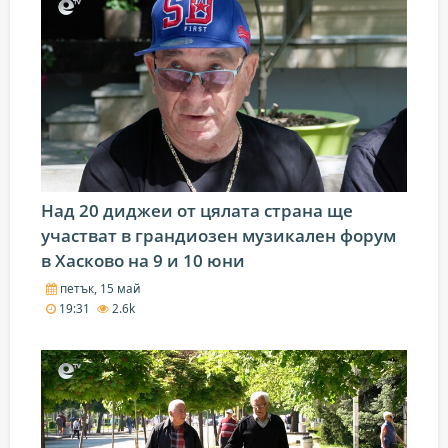
Над 20 диджеи от цялата страна ще
участват в грандиозен музикален форум
в Хасково на 9 и 10 юни
петък, 15 май
19:31
2.6k