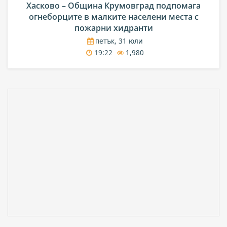
Хасково – Община Крумовград подпомага
огнеборците в малките населени места с
пожарни хидранти
петък, 31 юли
19:22
1,980