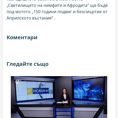
„Светилището на нимфите и Афродита“ ще бъде
под мотото „150 години подвиг и безсмъртие от
Априлското въстание“ .
Коментари
Гледайте също