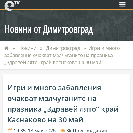
eTV
Новини от Димитровград
Новини
Димитровград
Игри и много
забавления очакват малчуганите на празника
„Здравей лято“ край Каснаково на 30 май
Игри и много забавления
очакват малчуганите на
празника „Здравей лято“ край
Каснаково на 30 май
19:35, 18 май 2026
3k Преглеждания